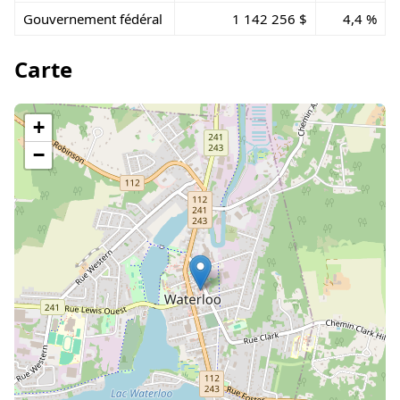
Gouvernement fédéral
1 142 256 $
4,4 %
Carte
+
−