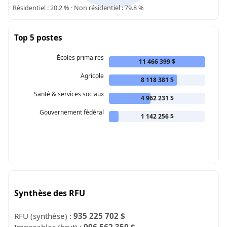
Résidentiel : 20.2 % · Non résidentiel : 79.8 %
Top 5 postes
Écoles primaires
11 466 399 $
Agricole
8 118 381 $
Santé & services sociaux
4 962 231 $
Gouvernement fédéral
1 142 256 $
Synthèse des RFU
RFU (synthèse) :
935 225 702 $
Imposables (brut) :
906 562 350 $