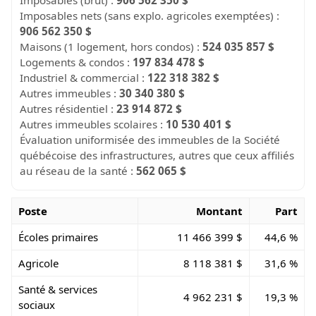
Imposables nets (sans explo. agricoles exemptées) :
906 562 350 $
Maisons (1 logement, hors condos) :
524 035 857 $
Logements & condos :
197 834 478 $
Industriel & commercial :
122 318 382 $
Autres immeubles :
30 340 380 $
Autres résidentiel :
23 914 872 $
Autres immeubles scolaires :
10 530 401 $
Évaluation uniformisée des immeubles de la Société
québécoise des infrastructures, autres que ceux affiliés
au réseau de la santé :
562 065 $
Poste
Montant
Part
Écoles primaires
11 466 399 $
44,6 %
Agricole
8 118 381 $
31,6 %
Santé & services
4 962 231 $
19,3 %
sociaux