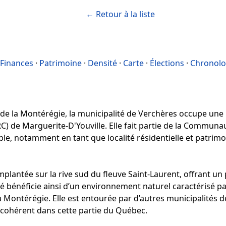
← Retour à la liste
Finances
·
Patrimoine
·
Densité
·
Carte
·
Élections
·
Chronolo
 de la Montérégie, la municipalité de Verchères occupe une 
C) de Marguerite-D'Youville. Elle fait partie de la Communa
able, notamment en tant que localité résidentielle et patrim
lantée sur la rive sud du fleuve Saint-Laurent, offrant u
té bénéficie ainsi d’un environnement naturel caractérisé pa
la Montérégie. Elle est entourée par d’autres municipalités 
l cohérent dans cette partie du Québec.