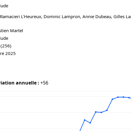
lude
 Ramacieri L'Heureux, Dominic Lampron, Annie Dubeau, Gilles La
stien Martel
lude
 (256)
re 2025
iation annuelle :
+56