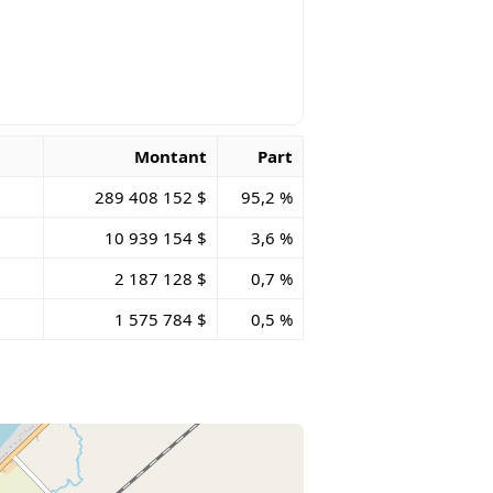
Montant
Part
289 408 152 $
95,2 %
10 939 154 $
3,6 %
2 187 128 $
0,7 %
1 575 784 $
0,5 %