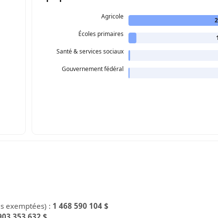
Agricole
2
Écoles primaires
Santé & services sociaux
Gouvernement fédéral
es exemptées) :
1 468 590 104 $
903 353 632 $