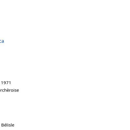
ca
 1971
erchèroise
Bélisle