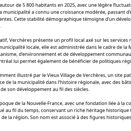
 autour de 5 800 habitants en 2025, avec une légère fluctua
la municipalité a connu une croissance modérée, passant d’e
entes. Cette stabilité démographique témoigne d’un dévelo
.
if, Verchères présente un profil local axé sur les services mu
unicipalité locale, elle est administrée dans le cadre de la
rbanisme, d’environnement et de développement communauta
éal lui permet également de bénéficier de politiques rég
ment illustré par le Vieux Village de Verchères, un site p
nce de la municipalité dans l’histoire régionale, avec des 
de son développement au fil des siècles.
poque de la Nouvelle-France, avec une fondation liée à la co
lué au fil du temps, conservant un riche héritage historique
 la région. Son nom est associé à des figures historiques 