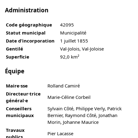
Administration
Code géographique
42095
Statut municipal
Municipalité
Date d’incorporation
1 juillet 1855
Gentilé
Val-Jolois, Val-Joloise
Superficie
92,0 km²
Équipe
Maire·sse
Rolland Camiré
Directeur·trice
Marie-Céline Corbeil
général·e
Conseillers
Sylvain Côté, Philippe Verly, Patrick
municipaux
Bernier, Raymond Côté, Jonathan
Morin, Johanne Maurice
Travaux
Pier Lacasse
publics