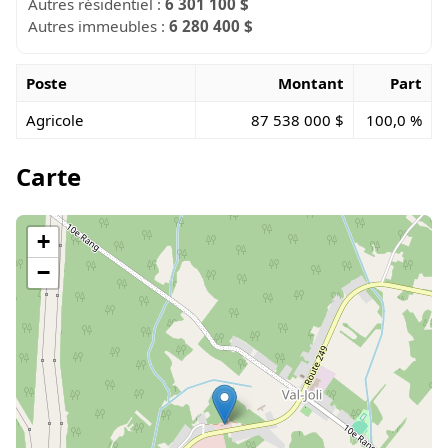
Autres résidentiel :
6 301 100 $
Autres immeubles :
6 280 400 $
Poste
Montant
Part
Agricole
87 538 000 $
100,0 %
Carte
+
−