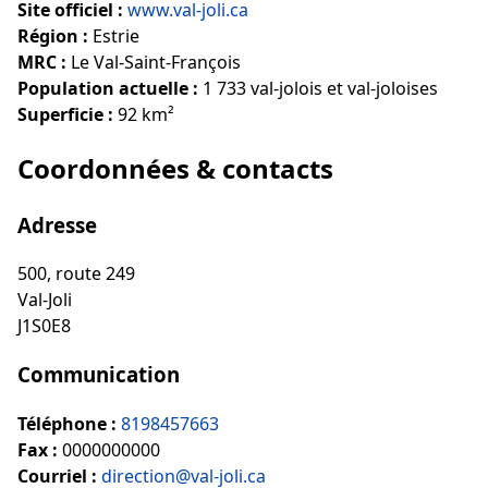
Site officiel :
www.val-joli.ca
Région :
Estrie
MRC :
Le Val-Saint-François
Population actuelle :
1 733 val-jolois et val-joloises
Superficie :
92 km²
Coordonnées & contacts
Adresse
500, route 249
Val-Joli
J1S0E8
Communication
Téléphone :
8198457663
Fax :
0000000000
Courriel :
direction@val-joli.ca