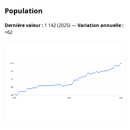
Population
Dernière valeur :
1 142 (2025) —
Variation annuelle :
+62
1142
957
771
586
400
1986
2006
2025