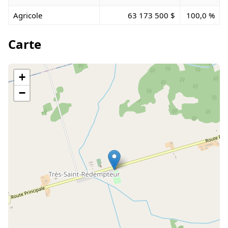
Agricole
63 173 500 $
100,0 %
Carte
+
−