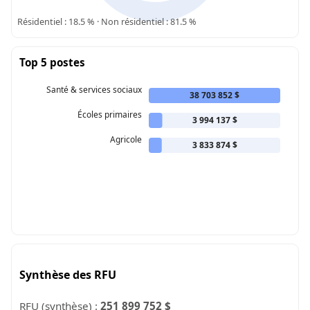
Résidentiel : 18.5 % · Non résidentiel : 81.5 %
Top 5 postes
Santé & services sociaux
38 703 852 $
Écoles primaires
3 994 137 $
Agricole
3 833 874 $
Synthèse des RFU
RFU (synthèse) :
251 899 752 $