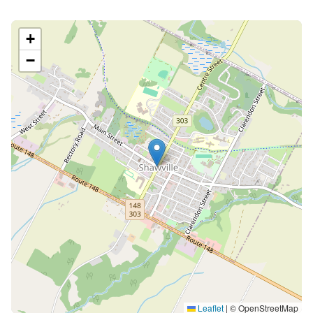
+
−
Leaflet
|
© OpenStreetMap