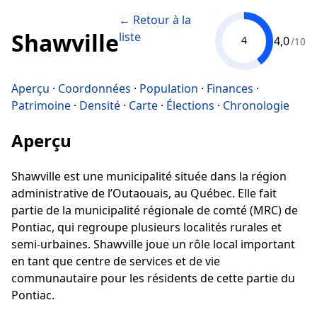
← Retour à la
Shawville
liste
4,0
4
/10
Aperçu
·
Coordonnées
·
Population
·
Finances
·
Patrimoine
·
Densité
·
Carte
·
Élections
·
Chronologie
Aperçu
Shawville est une municipalité située dans la région
administrative de l’Outaouais, au Québec. Elle fait
partie de la municipalité régionale de comté (MRC) de
Pontiac, qui regroupe plusieurs localités rurales et
semi-urbaines. Shawville joue un rôle local important
en tant que centre de services et de vie
communautaire pour les résidents de cette partie du
Pontiac.