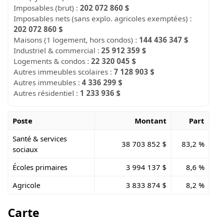
Imposables (brut) :
202 072 860 $
Imposables nets (sans explo. agricoles exemptées) :
202 072 860 $
Maisons (1 logement, hors condos) :
144 436 347 $
Industriel & commercial :
25 912 359 $
Logements & condos :
22 320 045 $
Autres immeubles scolaires :
7 128 903 $
Autres immeubles :
4 336 299 $
Autres résidentiel :
1 233 936 $
Poste
Montant
Part
Santé & services
38 703 852 $
83,2 %
sociaux
Écoles primaires
3 994 137 $
8,6 %
Agricole
3 833 874 $
8,2 %
Carte