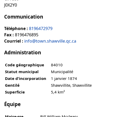
J0X2Y0
Communication
Téléphone :
8196472979
Fax :
8196476895
Courriel :
info@town.shawville.qc.ca
Administration
Code géographique
84010
Statut municipal
Municipalité
Date d’incorporation
1 janvier 1874
Gentilé
Shawvillite, Shawvillite
Superficie
5,4 km²
Équipe
Maire·sse
Bill William Mccleary