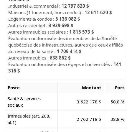
Industriel & commercial :
12 797 820 $
Maisons (1 logement, hors condos) :
12 611 620 $
Logements & condos :
5 136 082 $
Autres résidentiel :
3 939 698 $
Autres immeubles scolaires :
1 815 573 $
Évaluation uniformisée des immeubles de la Société
québécoise des infrastructures, autres que ceux affiliés
au réseau de la santé :
1 709 414 $
Autres immeubles :
638 862 $
Évaluation uniformisée des cégeps et universités :
141
316 $
Poste
Montant
Part
Santé & services
3 622 178 $
50,8 %
sociaux
Immeubles (art. 208,
2 762 718 $
38,8 %
al.1)