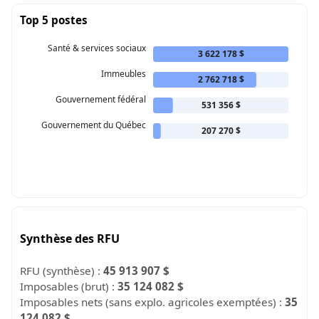
Top 5 postes
Santé & services sociaux
3 622 178 $
Immeubles
2 762 718 $
Gouvernement fédéral
531 356 $
Gouvernement du Québec
207 270 $
Synthèse des RFU
RFU (synthèse) :
45 913 907 $
Imposables (brut) :
35 124 082 $
Imposables nets (sans explo. agricoles exemptées) :
35
124 082 $