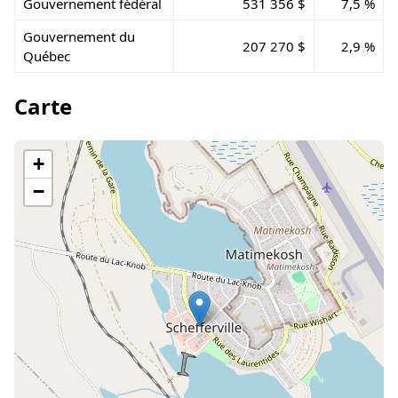
Gouvernement fédéral
531 356 $
7,5 %
Gouvernement du
207 270 $
2,9 %
Québec
Carte
+
−