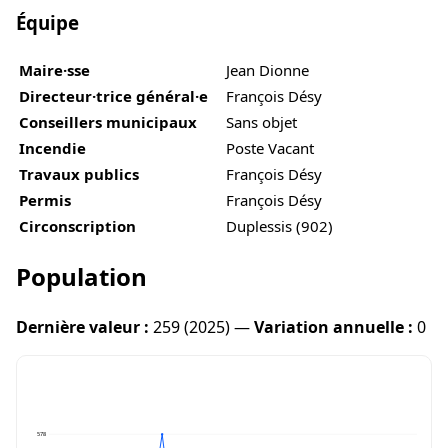
Équipe
Maire·sse
Jean Dionne
Directeur·trice général·e
François Désy
Conseillers municipaux
Sans objet
Incendie
Poste Vacant
Travaux publics
François Désy
Permis
François Désy
Circonscription
Duplessis (902)
Population
Dernière valeur :
259 (2025) —
Variation annuelle :
0
578