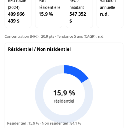
RFU totale
Part
RFU /
Variation
(2024)
résidentielle
habitant
annuelle
409 966
15.9 %
547 352
n.d.
439 $
$
Concentration (HHI) : 20.9 pts · Tendance 5 ans (CAGR) : n.d.
Résidentiel / Non résidentiel
15,9 %
résidentiel
Résidentiel : 15.9 % · Non résidentiel : 84.1 %