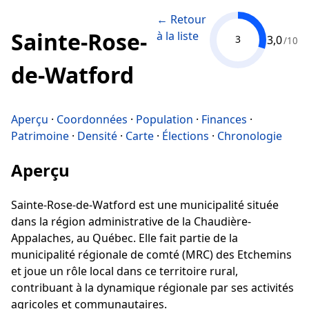
← Retour
Sainte-Rose-
à la liste
3,0
3
/10
de-Watford
Aperçu
·
Coordonnées
·
Population
·
Finances
·
Patrimoine
·
Densité
·
Carte
·
Élections
·
Chronologie
Aperçu
Sainte-Rose-de-Watford est une municipalité située
dans la région administrative de la Chaudière-
Appalaches, au Québec. Elle fait partie de la
municipalité régionale de comté (MRC) des Etchemins
et joue un rôle local dans ce territoire rural,
contribuant à la dynamique régionale par ses activités
agricoles et communautaires.