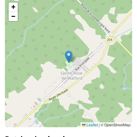
+
−
Leaflet
|
© OpenStreetMap