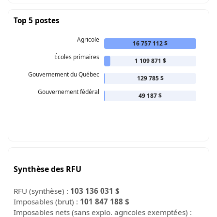
Top 5 postes
Agricole
16 757 112 $
Écoles primaires
1 109 871 $
Gouvernement du Québec
129 785 $
Gouvernement fédéral
49 187 $
Synthèse des RFU
RFU (synthèse) :
103 136 031 $
Imposables (brut) :
101 847 188 $
Imposables nets (sans explo. agricoles exemptées) :