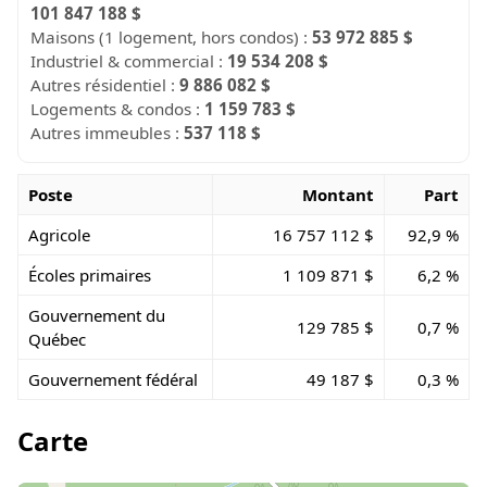
101 847 188 $
Maisons (1 logement, hors condos) :
53 972 885 $
Industriel & commercial :
19 534 208 $
Autres résidentiel :
9 886 082 $
Logements & condos :
1 159 783 $
Autres immeubles :
537 118 $
Poste
Montant
Part
Agricole
16 757 112 $
92,9 %
Écoles primaires
1 109 871 $
6,2 %
Gouvernement du
129 785 $
0,7 %
Québec
Gouvernement fédéral
49 187 $
0,3 %
Carte