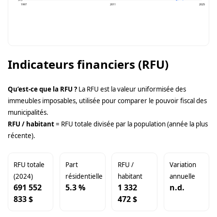
513
1997
2011
2025
Indicateurs financiers (RFU)
Qu’est-ce que la RFU ?
La RFU est la valeur uniformisée des
immeubles imposables, utilisée pour comparer le pouvoir fiscal des
municipalités.
RFU / habitant
= RFU totale divisée par la population (année la plus
récente).
RFU totale
Part
RFU /
Variation
(2024)
résidentielle
habitant
annuelle
691 552
5.3 %
1 332
n.d.
833 $
472 $