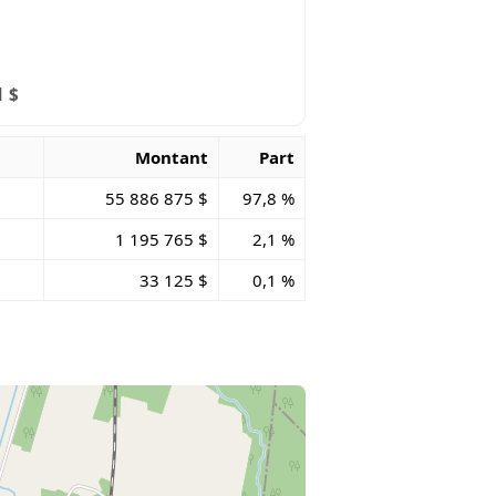
1 $
Montant
Part
55 886 875 $
97,8 %
1 195 765 $
2,1 %
33 125 $
0,1 %