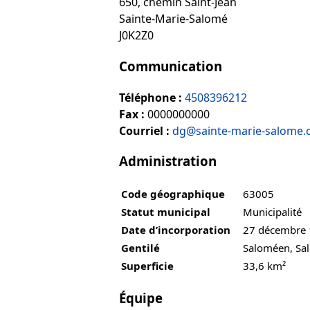
650, chemin Saint-Jean
Sainte-Marie-Salomé
J0K2Z0
Communication
Téléphone :
4508396212
Fax :
0000000000
Courriel :
dg@sainte-marie-salome.
Administration
Code géographique
63005
Statut municipal
Municipalité
Date d’incorporation
27 décembre
Gentilé
Saloméen, Sa
Superficie
33,6 km²
Équipe