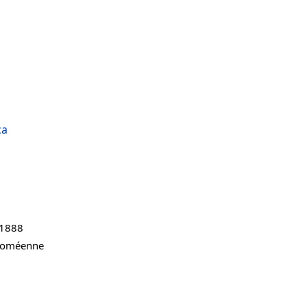
ca
 1888
loméenne