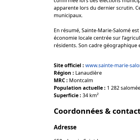
confirmée lors des élections municip
apparente lors du dernier scrutin. Cet
municipaux.
En résumé, Sainte-Marie-Salomé est 
économie locale centrée sur l’agricu
résidents. Son cadre géographique e
Site officiel :
www.sainte-marie-sal
Région :
Lanaudière
MRC :
Montcalm
Population actuelle :
1 282 salomé
Superficie :
34 km²
Coordonnées & contac
Adresse