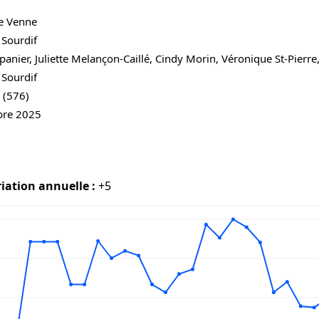
e Venne
 Sourdif
panier, Juliette Melançon-Caillé, Cindy Morin, Véronique St-Pierr
 Sourdif
 (576)
bre 2025
iation annuelle :
+5