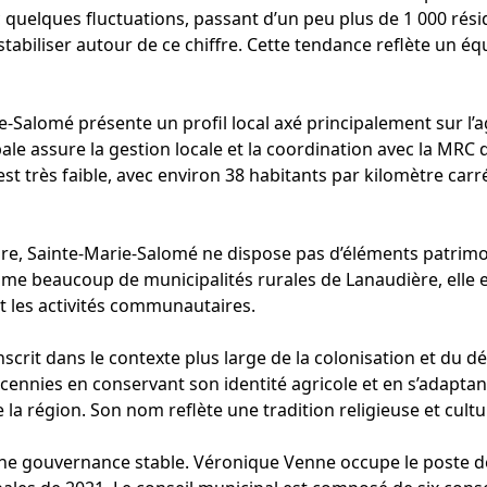
uelques fluctuations, passant d’un peu plus de 1 000 rési
tabiliser autour de ce chiffre. Cette tendance reflète un é
-Salomé présente un profil local axé principalement sur l’ag
ipale assure la gestion locale et la coordination avec la M
est très faible, avec environ 38 habitants par kilomètre carré
ure, Sainte-Marie-Salomé ne dispose pas d’éléments patrim
e beaucoup de municipalités rurales de Lanaudière, elle ent
et les activités communautaires.
inscrit dans le contexte plus large de la colonisation et du
décennies en conservant son identité agricole et en s’adap
région. Son nom reflète une tradition religieuse et cultur
une gouvernance stable. Véronique Venne occupe le poste d