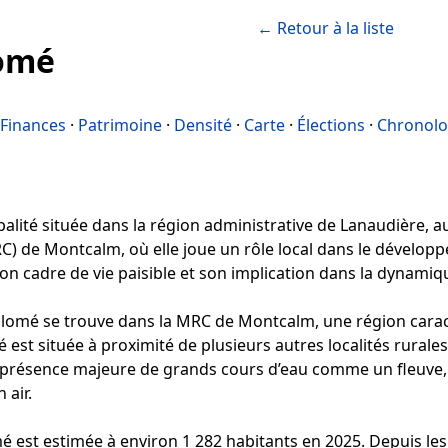
← Retour à la liste
lomé
Finances
·
Patrimoine
·
Densité
·
Carte
·
Élections
·
Chronolo
lité située dans la région administrative de Lanaudière, au 
C) de Montcalm, où elle joue un rôle local dans le dévelo
son cadre de vie paisible et son implication dans la dynamiq
omé se trouve dans la MRC de Montcalm, une région caract
té est située à proximité de plusieurs autres localités rural
s présence majeure de grands cours d’eau comme un fleuve,
 air.
 est estimée à environ 1 282 habitants en 2025. Depuis les