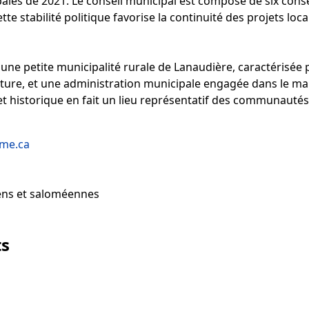
ales de 2021. Le conseil municipal est composé de six conse
te stabilité politique favorise la continuité des projets loc
une petite municipalité rurale de Lanaudière, caractérisée 
lture, et une administration municipale engagée dans le main
t historique en fait un lieu représentatif des communauté
ome.ca
ens et saloméennes
ts