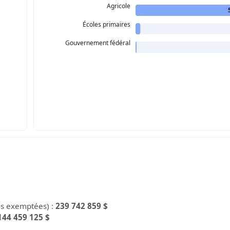
Agricole
Écoles primaires
Gouvernement fédéral
es exemptées) :
239 742 859 $
144 459 125 $