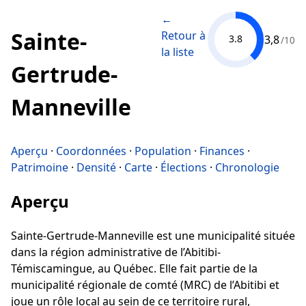
←
Sainte-
Retour à
3,8
3.8
/10
la liste
Gertrude-
Manneville
Aperçu
·
Coordonnées
·
Population
·
Finances
·
Patrimoine
·
Densité
·
Carte
·
Élections
·
Chronologie
Aperçu
Sainte-Gertrude-Manneville est une municipalité située
dans la région administrative de l’Abitibi-
Témiscamingue, au Québec. Elle fait partie de la
municipalité régionale de comté (MRC) de l’Abitibi et
joue un rôle local au sein de ce territoire rural,