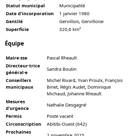
Statut municipal
Municipalité
Date d’incorporation
1 janvier 1980
Gentilé
Gervillois, Gervilloise
Superficie
320,6 km²
Équipe
Maire·sse
Pascal Rheault
Directeur·trice
Sandra Boutin
général·e
Conseillers
Michel Rivard, Yvan Proulx, François
municipaux
Binet, Régis Audet, Dominique
Michaud, Johanne Rheault
Mesures
Nathalie Desgagné
d’urgence
Permis
Poste vacant
Circonscription
Abitibi-Ouest (642)
Prochaines
2 novembre 2025