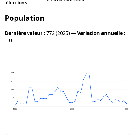
élections
Population
Dernière valeur :
772 (2025) —
Variation annuelle :
-10
901
866
831
795
760
1986
2006
2025