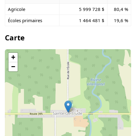
Agricole
5 999 728 $
80,4 %
Écoles primaires
1 464 481 $
19,6 %
Carte
+
−