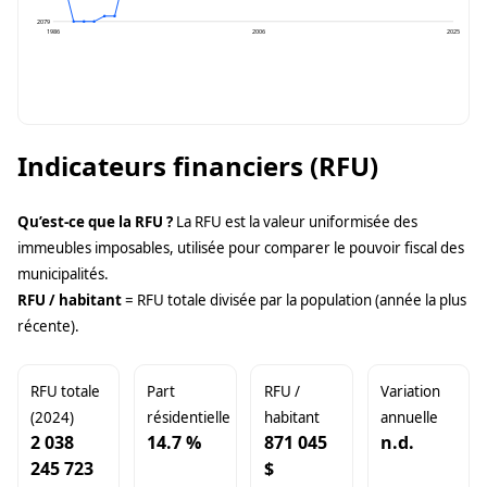
2079
1986
2006
2025
Indicateurs financiers (RFU)
Qu’est-ce que la RFU ?
La RFU est la valeur uniformisée des
immeubles imposables, utilisée pour comparer le pouvoir fiscal des
municipalités.
RFU / habitant
= RFU totale divisée par la population (année la plus
récente).
RFU totale
Part
RFU /
Variation
(2024)
résidentielle
habitant
annuelle
2 038
14.7 %
871 045
n.d.
245 723
$