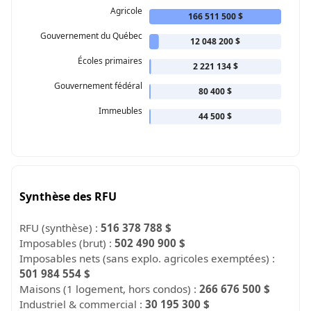
Agricole
166 511 500 $
Gouvernement du Québec
12 048 200 $
Écoles primaires
2 221 134 $
Gouvernement fédéral
80 400 $
Immeubles
44 500 $
Synthèse des RFU
RFU (synthèse) :
516 378 788 $
Imposables (brut) :
502 490 900 $
Imposables nets (sans explo. agricoles exemptées) :
501 984 554 $
Maisons (1 logement, hors condos) :
266 676 500 $
Industriel & commercial :
30 195 300 $