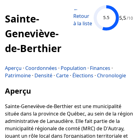
←
Sainte-
Retour
5,5
5.5
/10
à la liste
Geneviève-
de-Berthier
Aperçu
·
Coordonnées
·
Population
·
Finances
·
Patrimoine
·
Densité
·
Carte
·
Élections
·
Chronologie
Aperçu
Sainte-Geneviève-de-Berthier est une municipalité
située dans la province de Québec, au sein de la région
administrative de Lanaudière. Elle fait partie de la
municipalité régionale de comté (MRC) de D'Autray,
jouant un rôle local dans l’organisation territoriale et