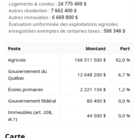
Logements & condos :
24 775 400 $
Autres résidentiel :
7 662 400 $
Autres immeubles :
6 669 800 $
Évaluation uniformisée des exploitations agricoles
enregistrées exemptes de certaines taxes :
506 346 $
Poste
Montant
Part
Agricole
166 511 500 $
92,0 %
Gouvernement du
12 048 200 $
6,7 %
Québec
Écoles primaires
2 221 134 $
1,2 %
Gouvernement fédéral
80 400 $
0,0 %
Immeubles (art. 208,
44 500 $
0,0 %
al.1)
Carte