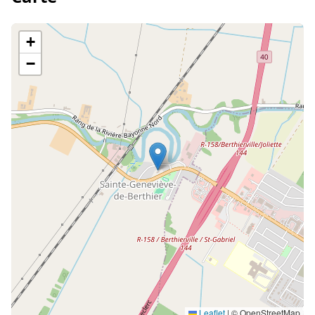
+
−
Leaflet
|
© OpenStreetMap