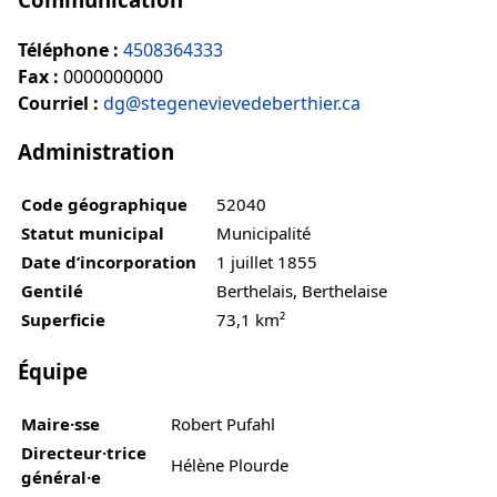
Téléphone :
4508364333
Fax :
0000000000
Courriel :
dg@stegenevievedeberthier.ca
Administration
Code géographique
52040
Statut municipal
Municipalité
Date d’incorporation
1 juillet 1855
Gentilé
Berthelais, Berthelaise
Superficie
73,1 km²
Équipe
Maire·sse
Robert Pufahl
Directeur·trice
Hélène Plourde
général·e