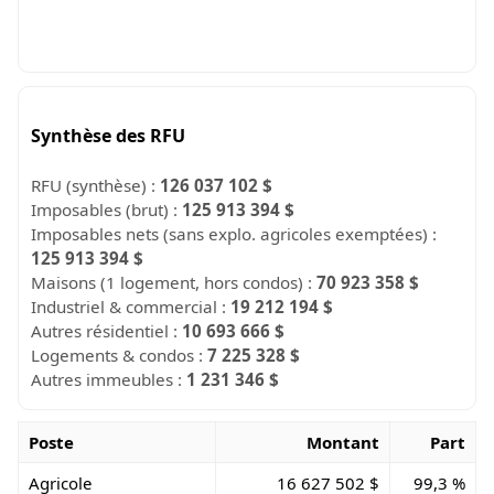
Synthèse des RFU
RFU (synthèse) :
126 037 102 $
Imposables (brut) :
125 913 394 $
Imposables nets (sans explo. agricoles exemptées) :
125 913 394 $
Maisons (1 logement, hors condos) :
70 923 358 $
Industriel & commercial :
19 212 194 $
Autres résidentiel :
10 693 666 $
Logements & condos :
7 225 328 $
Autres immeubles :
1 231 346 $
Poste
Montant
Part
Agricole
16 627 502 $
99,3 %