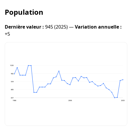
Population
Dernière valeur :
945 (2025) —
Variation annuelle :
+5
1030
982
934
885
837
1986
2006
2025