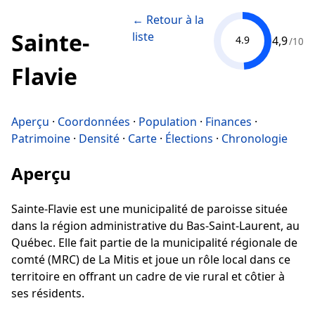
← Retour à la
Sainte-
liste
4,9
4.9
/10
Flavie
Aperçu
·
Coordonnées
·
Population
·
Finances
·
Patrimoine
·
Densité
·
Carte
·
Élections
·
Chronologie
Aperçu
Sainte-Flavie est une municipalité de paroisse située
dans la région administrative du Bas-Saint-Laurent, au
Québec. Elle fait partie de la municipalité régionale de
comté (MRC) de La Mitis et joue un rôle local dans ce
territoire en offrant un cadre de vie rural et côtier à
ses résidents.