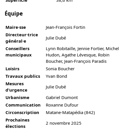
Superficie
38,6 km²
Équipe
Maire·sse
Jean-François Fortin
Directeur·trice
Julie Dubé
général·e
Conseillers
Lynn Robitaille, Jennie Fortier, Michel
municipaux
Hudon, Agathe Lévesque, Robin
Boucher, Jean-François Paradis
Loisirs
Sonia Boucher
Travaux publics
Yvan Bond
Mesures
Julie Dubé
d’urgence
Urbanisme
Gabriel Dumont
Communication
Roxanne Dufour
Circonscription
Matane-Matapédia (842)
Prochaines
2 novembre 2025
élections