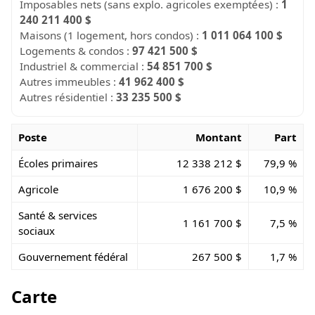
Imposables nets (sans explo. agricoles exemptées) :
1
240 211 400 $
Maisons (1 logement, hors condos) :
1 011 064 100 $
Logements & condos :
97 421 500 $
Industriel & commercial :
54 851 700 $
Autres immeubles :
41 962 400 $
Autres résidentiel :
33 235 500 $
Poste
Montant
Part
Écoles primaires
12 338 212 $
79,9 %
Agricole
1 676 200 $
10,9 %
Santé & services
1 161 700 $
7,5 %
sociaux
Gouvernement fédéral
267 500 $
1,7 %
Carte