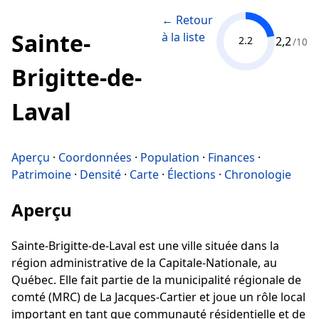
← Retour
Sainte-
à la liste
2,2
2.2
/10
Brigitte-de-
Laval
Aperçu
·
Coordonnées
·
Population
·
Finances
·
Patrimoine
·
Densité
·
Carte
·
Élections
·
Chronologie
Aperçu
Sainte-Brigitte-de-Laval est une ville située dans la
région administrative de la Capitale-Nationale, au
Québec. Elle fait partie de la municipalité régionale de
comté (MRC) de La Jacques-Cartier et joue un rôle local
important en tant que communauté résidentielle et de