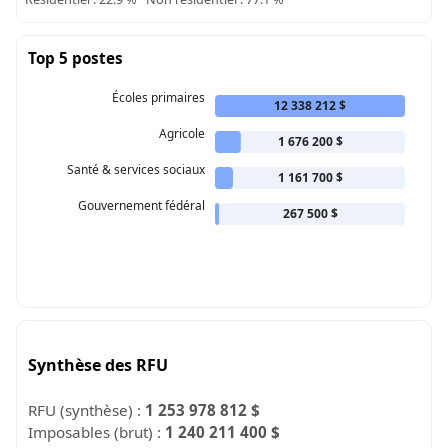
Top 5 postes
Écoles primaires
12 338 212 $
Agricole
1 676 200 $
Santé & services sociaux
1 161 700 $
Gouvernement fédéral
267 500 $
Synthèse des RFU
RFU (synthèse) :
1 253 978 812 $
Imposables (brut) :
1 240 211 400 $