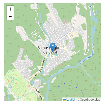
+
−
Leaflet
|
© OpenStreetMap