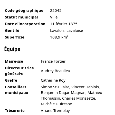
Code géographique
22045
Statut municipal
Ville
Date d’incorporation
11 février 1875
Gentilé
Lavalois, Lavaloise
Superficie
108,9 km²
Équipe
Maire·sse
France Fortier
Directeur·trice
Audrey Beaulieu
général·e
Greffe
Catherine Roy
Conseillers
Simon St-Hilaire, Vincent Deblois,
municipaux
Benjamin Dagar-Magnan, Mathieu
Thomassin, Charles Morissette,
Michèle Dufresne
Trésorerie
Ariane Tremblay