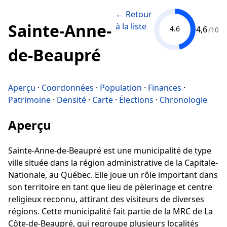
← Retour
Sainte-Anne-
à la liste
4,6
4.6
/10
de-Beaupré
Aperçu
·
Coordonnées
·
Population
·
Finances
·
Patrimoine
·
Densité
·
Carte
·
Élections
·
Chronologie
Aperçu
Sainte-Anne-de-Beaupré est une municipalité de type
ville située dans la région administrative de la Capitale-
Nationale, au Québec. Elle joue un rôle important dans
son territoire en tant que lieu de pèlerinage et centre
religieux reconnu, attirant des visiteurs de diverses
régions. Cette municipalité fait partie de la MRC de La
Côte-de-Beaupré, qui regroupe plusieurs localités