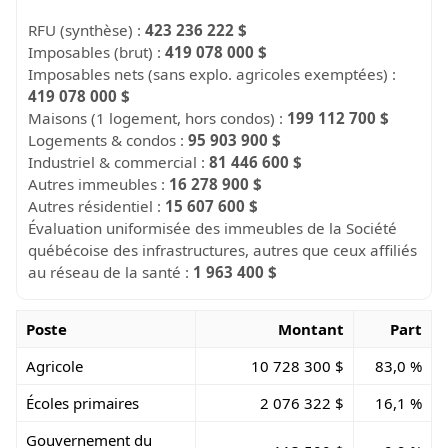
RFU (synthèse) :
423 236 222 $
Imposables (brut) :
419 078 000 $
Imposables nets (sans explo. agricoles exemptées) :
419 078 000 $
Maisons (1 logement, hors condos) :
199 112 700 $
Logements & condos :
95 903 900 $
Industriel & commercial :
81 446 600 $
Autres immeubles :
16 278 900 $
Autres résidentiel :
15 607 600 $
Évaluation uniformisée des immeubles de la Société
québécoise des infrastructures, autres que ceux affiliés
au réseau de la santé :
1 963 400 $
Poste
Montant
Part
Agricole
10 728 300 $
83,0 %
Écoles primaires
2 076 322 $
16,1 %
Gouvernement du