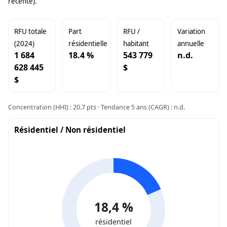
récente).
RFU totale
Part
RFU /
Variation
(2024)
résidentielle
habitant
annuelle
1 684
18.4 %
543 779
n.d.
628 445
$
$
Concentration (HHI) : 20.7 pts · Tendance 5 ans (CAGR) : n.d.
Résidentiel / Non résidentiel
18,4 %
résidentiel