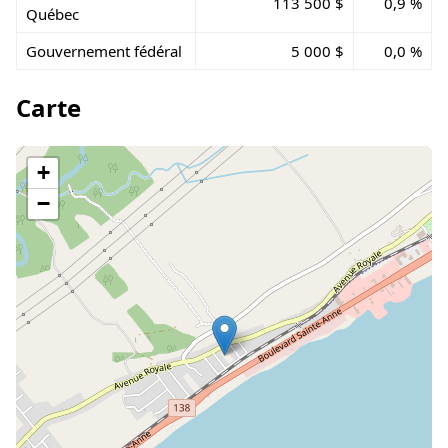
113 500 $
0,9 %
Québec
Gouvernement fédéral
5 000 $
0,0 %
Carte
+
−