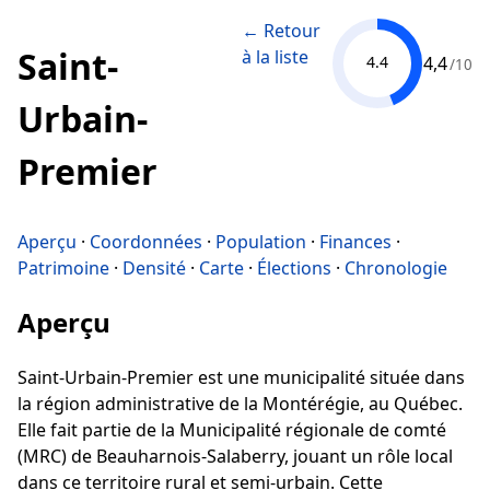
← Retour
Saint-
à la liste
4,4
4.4
/10
Urbain-
Premier
Aperçu
·
Coordonnées
·
Population
·
Finances
·
Patrimoine
·
Densité
·
Carte
·
Élections
·
Chronologie
Aperçu
Saint-Urbain-Premier est une municipalité située dans
la région administrative de la Montérégie, au Québec.
Elle fait partie de la Municipalité régionale de comté
(MRC) de Beauharnois-Salaberry, jouant un rôle local
dans ce territoire rural et semi-urbain. Cette