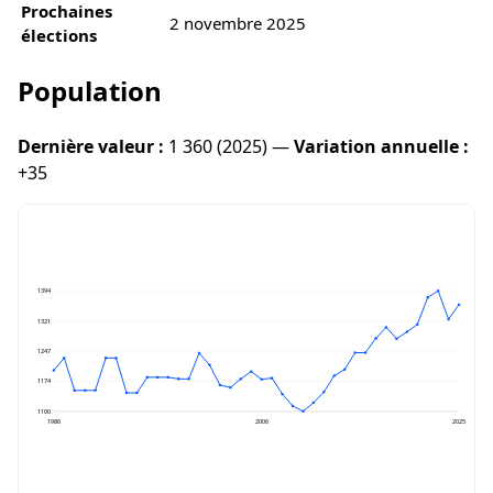
Prochaines
2 novembre 2025
élections
Population
Dernière valeur :
1 360 (2025) —
Variation annuelle :
+35
1394
1321
1247
1174
1100
1986
2006
2025