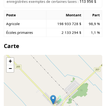
enregistrées exemptes de certaines taxes :
113 956 $
Poste
Montant
Part
Agricole
198 933 728 $
98,9 %
Écoles primaires
2 133 294 $
1,1 %
Carte
+
−