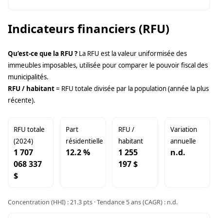
Indicateurs financiers (RFU)
Qu’est-ce que la RFU ?
La RFU est la valeur uniformisée des
immeubles imposables, utilisée pour comparer le pouvoir fiscal des
municipalités.
RFU / habitant
= RFU totale divisée par la population (année la plus
récente).
RFU totale
Part
RFU /
Variation
(2024)
résidentielle
habitant
annuelle
1 707
12.2 %
1 255
n.d.
068 337
197 $
$
Concentration (HHI) : 21.3 pts · Tendance 5 ans (CAGR) : n.d.