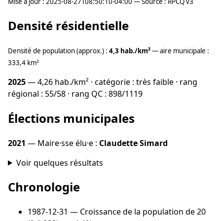
Mise à jour : 2025-08-27T08:50:10-04:00 — Source : RPCQ v3
Densité résidentielle
Densité de population (approx.) :
4,3 hab./km²
— aire municipale :
333,4 km²
2025
— 4,26 hab./km² · catégorie : très faible · rang
régional : 55/58 · rang QC : 898/1119
Élections municipales
2021
— Maire·sse élu·e :
Claudette Simard
Voir quelques résultats
Chronologie
1987-12-31
— Croissance de la population de 20