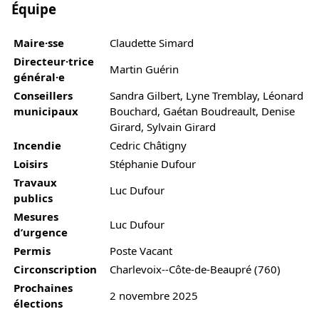
Équipe
Maire·sse
Claudette Simard
Directeur·trice
Martin Guérin
général·e
Conseillers
Sandra Gilbert, Lyne Tremblay, Léonard
municipaux
Bouchard, Gaétan Boudreault, Denise
Girard, Sylvain Girard
Incendie
Cedric Châtigny
Loisirs
Stéphanie Dufour
Travaux
Luc Dufour
publics
Mesures
Luc Dufour
d’urgence
Permis
Poste Vacant
Circonscription
Charlevoix--Côte-de-Beaupré (760)
Prochaines
2 novembre 2025
élections