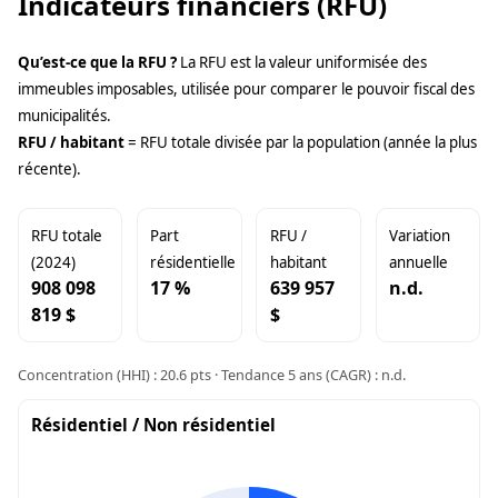
Indicateurs financiers (RFU)
Qu’est-ce que la RFU ?
La RFU est la valeur uniformisée des
immeubles imposables, utilisée pour comparer le pouvoir fiscal des
municipalités.
RFU / habitant
= RFU totale divisée par la population (année la plus
récente).
RFU totale
Part
RFU /
Variation
(2024)
résidentielle
habitant
annuelle
908 098
17 %
639 957
n.d.
819 $
$
Concentration (HHI) : 20.6 pts · Tendance 5 ans (CAGR) : n.d.
Résidentiel / Non résidentiel