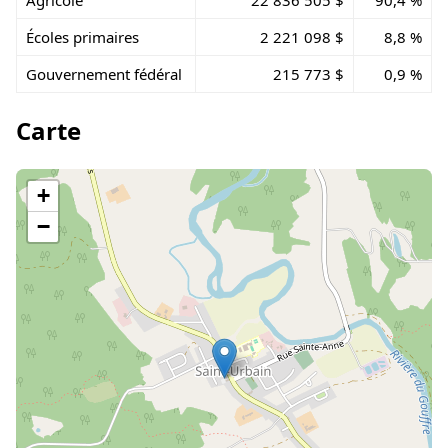
Écoles primaires
2 221 098 $
8,8 %
Gouvernement fédéral
215 773 $
0,9 %
Carte
+
−