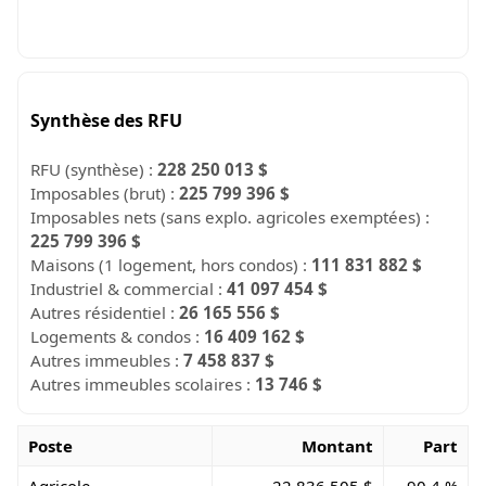
Synthèse des RFU
RFU (synthèse) :
228 250 013 $
Imposables (brut) :
225 799 396 $
Imposables nets (sans explo. agricoles exemptées) :
225 799 396 $
Maisons (1 logement, hors condos) :
111 831 882 $
Industriel & commercial :
41 097 454 $
Autres résidentiel :
26 165 556 $
Logements & condos :
16 409 162 $
Autres immeubles :
7 458 837 $
Autres immeubles scolaires :
13 746 $
Poste
Montant
Part
Agricole
22 836 505 $
90,4 %