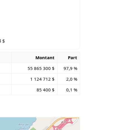
3 $
Montant
Part
55 865 300 $
97,9 %
1 124 712 $
2,0 %
85 400 $
0,1 %