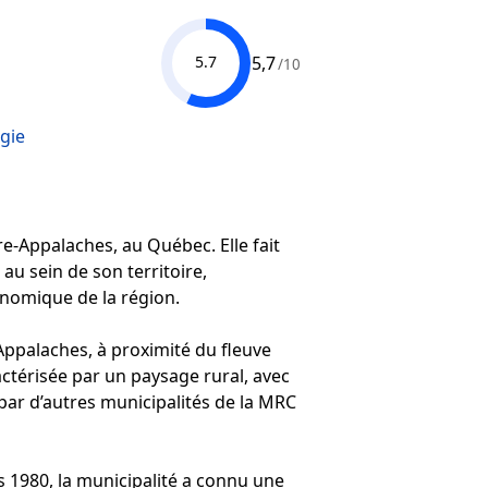
5,7
5.7
/10
gie
re-Appalaches, au Québec. Elle fait
au sein de son territoire,
nomique de la région.
Appalaches, à proximité du fleuve
actérisée par un paysage rural, avec
 par d’autres municipalités de la MRC
s 1980, la municipalité a connu une