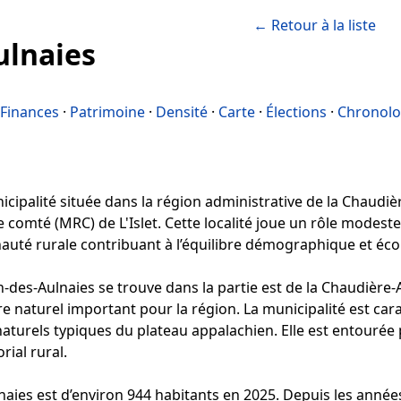
← Retour à la liste
ulnaies
Finances
·
Patrimoine
·
Densité
·
Carte
·
Élections
·
Chronolo
cipalité située dans la région administrative de la Chaudiè
e comté (MRC) de L'Islet. Cette localité joue un rôle modeste 
uté rurale contribuant à l’équilibre démographique et éco
-des-Aulnaies se trouve dans la partie est de la Chaudière-
re naturel important pour la région. La municipalité est car
naturels typiques du plateau appalachien. Elle est entourée
rial rural.
aies est d’environ 944 habitants en 2025. Depuis les année