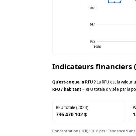
1046
984
922
1986
Indicateurs financiers 
Qu’est-ce que la RFU ?
La RFU est la valeur 
RFU / habitant
= RFU totale divisée par la po
RFU totale (2024)
P
736 470 102 $
1
Concentration (HHI) : 20.8 pts · Tendance 5 ans 