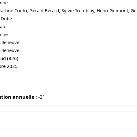
onne
rtine Coutu, Gérald Bérard, Sylvie Tremblay, Henri Guimont, Ger
 Dubé
eau
onne
illeneuve
illeneuve
Sud (826)
bre 2025
ation annuelle :
-21