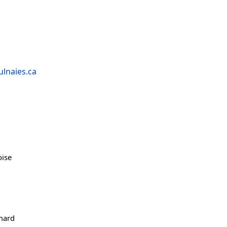
lnaies.ca
oise
mard