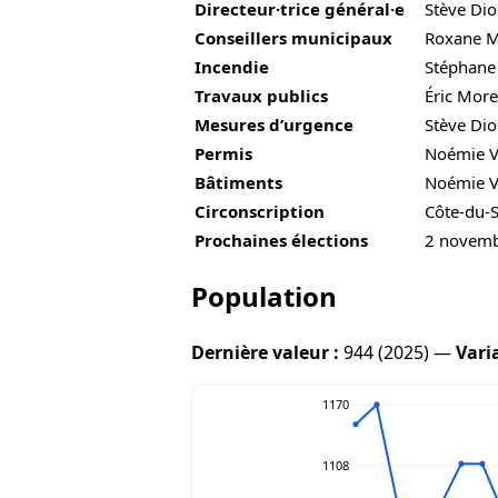
Directeur·trice général·e
Stève Di
Conseillers municipaux
Roxane Ma
Incendie
Stéphane
Travaux publics
Éric Mor
Mesures d’urgence
Stève Di
Permis
Noémie V
Bâtiments
Noémie V
Circonscription
Côte-du-
Prochaines élections
2 novem
Population
Dernière valeur :
944 (2025) —
Vari
1170
1108