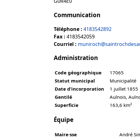
G0R4E0
Communication
Téléphone :
4183542892
Fax :
4183542059
Courriel :
muniroch@saintrochdesau
Administration
Code géographique
17065
Statut municipal
Municipalité
Date d’incorporation
1 juillet 1855
Gentilé
Aulnois, Auln
Superficie
163,6 km²
Équipe
Maire·sse
André Si