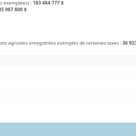
es exemptées) :
183 484 777 $
85 987 800 $
$
ions agricoles enregistrées exemptes de certaines taxes :
36 92