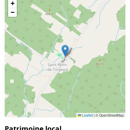
+
−
Leaflet
|
© OpenStreetMap
Patrimoine local