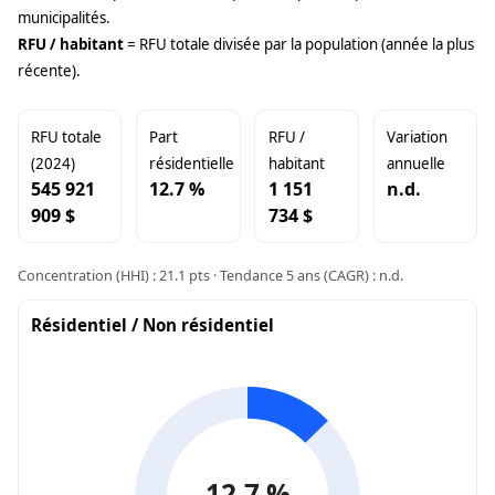
municipalités.
RFU / habitant
= RFU totale divisée par la population (année la plus
récente).
RFU totale
Part
RFU /
Variation
(2024)
résidentielle
habitant
annuelle
545 921
12.7 %
1 151
n.d.
909 $
734 $
Concentration (HHI) : 21.1 pts · Tendance 5 ans (CAGR) : n.d.
Résidentiel / Non résidentiel
12,7 %