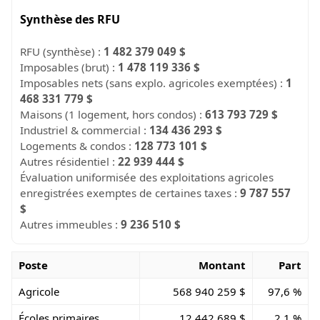
Synthèse des RFU
RFU (synthèse) :
1 482 379 049 $
Imposables (brut) :
1 478 119 336 $
Imposables nets (sans explo. agricoles exemptées) :
1
468 331 779 $
Maisons (1 logement, hors condos) :
613 793 729 $
Industriel & commercial :
134 436 293 $
Logements & condos :
128 773 101 $
Autres résidentiel :
22 939 444 $
Évaluation uniformisée des exploitations agricoles
enregistrées exemptes de certaines taxes :
9 787 557
$
Autres immeubles :
9 236 510 $
Poste
Montant
Part
Agricole
568 940 259 $
97,6 %
Écoles primaires
12 442 689 $
2,1 %