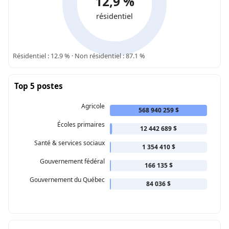
12,9 %
résidentiel
Résidentiel : 12.9 % · Non résidentiel : 87.1 %
Top 5 postes
Agricole
568 940 259 $
Écoles primaires
12 442 689 $
Santé & services sociaux
1 354 410 $
Gouvernement fédéral
166 135 $
Gouvernement du Québec
84 036 $