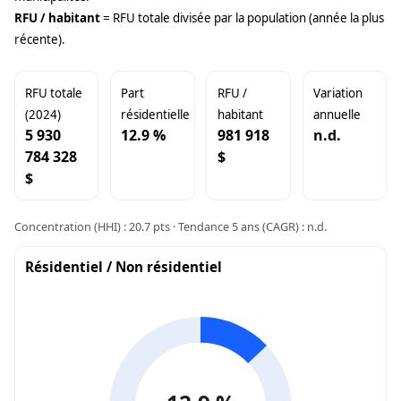
RFU / habitant
= RFU totale divisée par la population (année la plus
récente).
RFU totale
Part
RFU /
Variation
(2024)
résidentielle
habitant
annuelle
5 930
12.9 %
981 918
n.d.
784 328
$
$
Concentration (HHI) : 20.7 pts · Tendance 5 ans (CAGR) : n.d.
Résidentiel / Non résidentiel