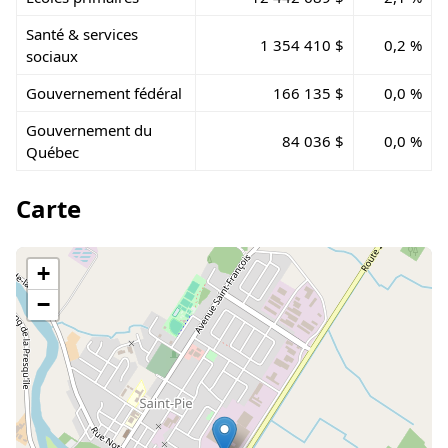
Santé & services
1 354 410 $
0,2 %
sociaux
Gouvernement fédéral
166 135 $
0,0 %
Gouvernement du
84 036 $
0,0 %
Québec
Carte
+
−