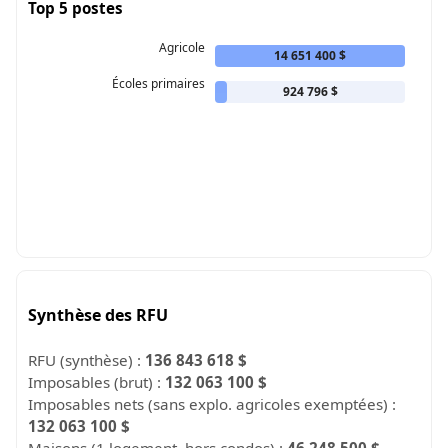
Top 5 postes
Agricole
14 651 400 $
Écoles primaires
924 796 $
Synthèse des RFU
RFU (synthèse) :
136 843 618 $
Imposables (brut) :
132 063 100 $
Imposables nets (sans explo. agricoles exemptées) :
132 063 100 $
Maisons (1 logement, hors condos) :
46 248 500 $