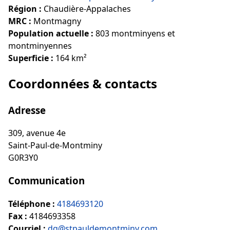
Région :
Chaudière-Appalaches
MRC :
Montmagny
Population actuelle :
803 montminyens et
montminyennes
Superficie :
164 km²
Coordonnées & contacts
Adresse
309, avenue 4e
Saint-Paul-de-Montminy
G0R3Y0
Communication
Téléphone :
4184693120
Fax :
4184693358
Courriel :
dg@stpauldemontminy.com