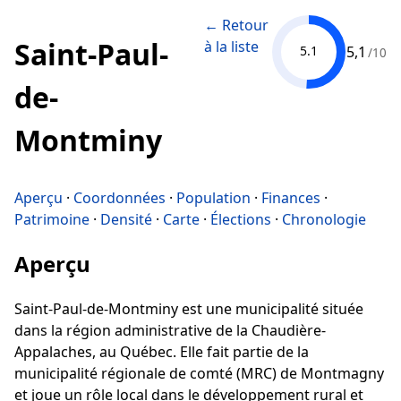
← Retour
Saint-Paul-
à la liste
5,1
5.1
/10
de-
Montminy
Aperçu
·
Coordonnées
·
Population
·
Finances
·
Patrimoine
·
Densité
·
Carte
·
Élections
·
Chronologie
Aperçu
Saint-Paul-de-Montminy est une municipalité située
dans la région administrative de la Chaudière-
Appalaches, au Québec. Elle fait partie de la
municipalité régionale de comté (MRC) de Montmagny
et joue un rôle local dans le développement rural et