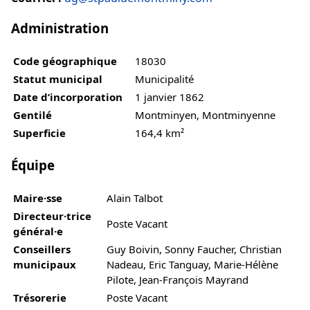
Administration
Code géographique
18030
Statut municipal
Municipalité
Date d’incorporation
1 janvier 1862
Gentilé
Montminyen, Montminyenne
Superficie
164,4 km²
Équipe
Maire·sse
Alain Talbot
Directeur·trice
Poste Vacant
général·e
Conseillers
Guy Boivin, Sonny Faucher, Christian
municipaux
Nadeau, Eric Tanguay, Marie-Hélène
Pilote, Jean-François Mayrand
Trésorerie
Poste Vacant