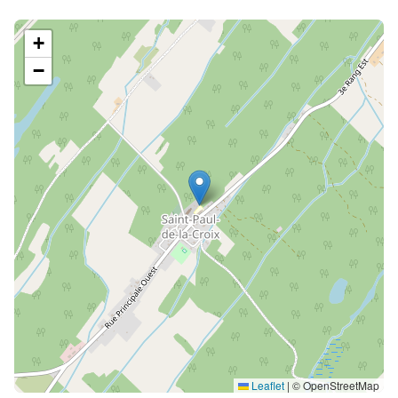
+
−
Leaflet
|
© OpenStreetMap