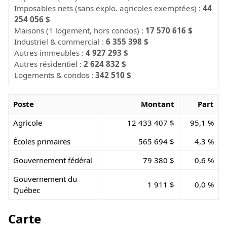
Imposables nets (sans explo. agricoles exemptées) :
44
254 056 $
Maisons (1 logement, hors condos) :
17 570 616 $
Industriel & commercial :
6 355 398 $
Autres immeubles :
4 927 293 $
Autres résidentiel :
2 624 832 $
Logements & condos :
342 510 $
Poste
Montant
Part
Agricole
12 433 407 $
95,1 %
Écoles primaires
565 694 $
4,3 %
Gouvernement fédéral
79 380 $
0,6 %
Gouvernement du
1 911 $
0,0 %
Québec
Carte