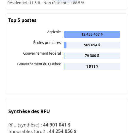
Résidentiel : 11.5 % · Non résidentiel : 88.5 %
Top 5 postes
Agricole
12 433 407 $
Écoles primaires
565 694 $
Gouvernement fédéral
79 380 $
Gouvernement du Québec
1 911 $
Synthèse des RFU
RFU (synthèse) :
44 901 041 $
Imposables (brut) :
44 254 056 $