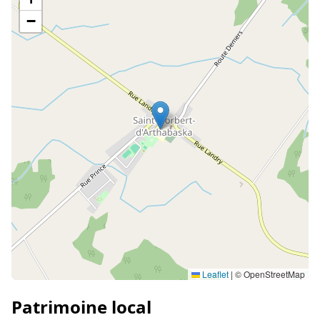
−
Leaflet
|
© OpenStreetMap
Patrimoine local