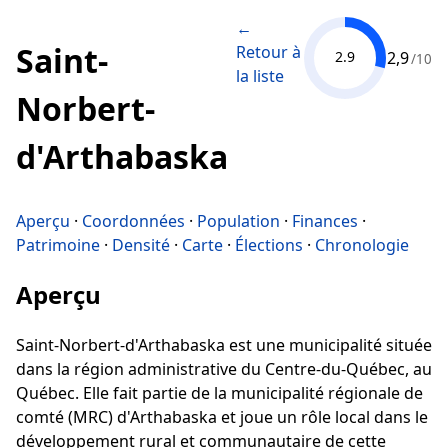
←
Saint-
Retour à
2,9
2.9
/10
la liste
Norbert-
d'Arthabaska
Aperçu
·
Coordonnées
·
Population
·
Finances
·
Patrimoine
·
Densité
·
Carte
·
Élections
·
Chronologie
Aperçu
Saint-Norbert-d'Arthabaska est une municipalité située
dans la région administrative du Centre-du-Québec, au
Québec. Elle fait partie de la municipalité régionale de
comté (MRC) d'Arthabaska et joue un rôle local dans le
développement rural et communautaire de cette