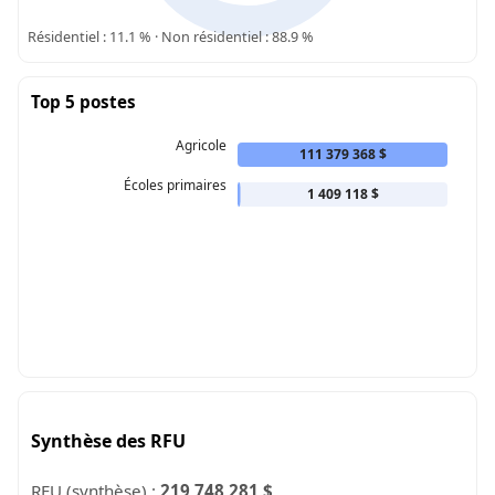
Résidentiel : 11.1 % · Non résidentiel : 88.9 %
Top 5 postes
Agricole
111 379 368 $
Écoles primaires
1 409 118 $
Synthèse des RFU
RFU (synthèse) :
219 748 281 $