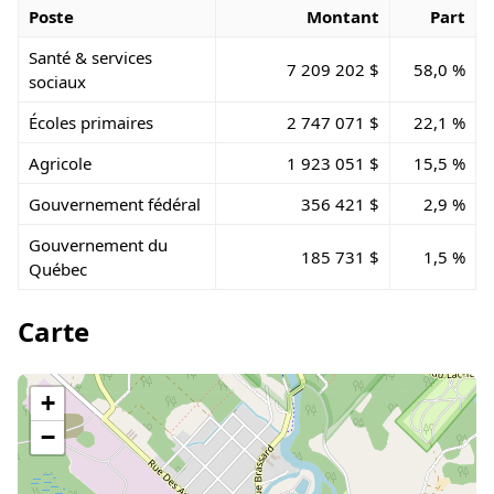
Poste
Montant
Part
Santé & services
7 209 202 $
58,0 %
sociaux
Écoles primaires
2 747 071 $
22,1 %
Agricole
1 923 051 $
15,5 %
Gouvernement fédéral
356 421 $
2,9 %
Gouvernement du
185 731 $
1,5 %
Québec
Carte
+
−