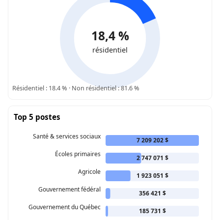
18,4 %
résidentiel
Résidentiel : 18.4 % · Non résidentiel : 81.6 %
Top 5 postes
Santé & services sociaux
7 209 202 $
Écoles primaires
2 747 071 $
Agricole
1 923 051 $
Gouvernement fédéral
356 421 $
Gouvernement du Québec
185 731 $