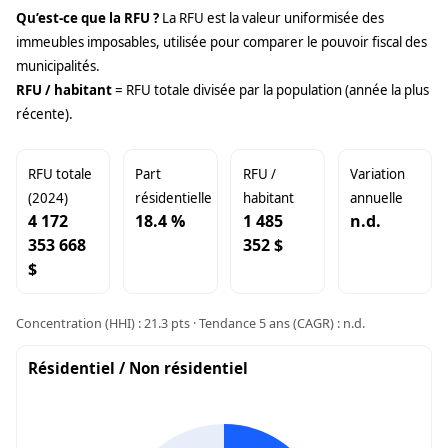
Qu’est-ce que la RFU ?
La RFU est la valeur uniformisée des
immeubles imposables, utilisée pour comparer le pouvoir fiscal des
municipalités.
RFU / habitant
= RFU totale divisée par la population (année la plus
récente).
RFU totale
Part
RFU /
Variation
(2024)
résidentielle
habitant
annuelle
4 172
18.4 %
1 485
n.d.
353 668
352 $
$
Concentration (HHI) : 21.3 pts · Tendance 5 ans (CAGR) : n.d.
Résidentiel / Non résidentiel