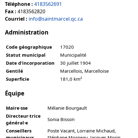
Téléphone :
4183562691
Fax :
4183562820
Courriel :
info@saintmarcel.qc.ca
Administration
Code géographique
17020
Statut municipal
Municipalité
Date d’incorporation
30 juillet 1904
Gentilé
Marcellois, Marcelloise
Superficie
181,0 km²
Équipe
Maire·sse
Mélanie Bourgault
Directeur·trice
Sonia Bisson
général·e
Conseillers
Poste Vacant, Lorraine Michaud,
municipaux
Stéphane Morneau, Jacques Morin,