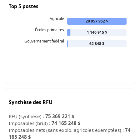
Top 5 postes
Agricole
20 957 952 $
Écoles primaires
1 140 915 $
Gouvernement fédéral
62 848 $
Synthèse des RFU
RFU (synthèse) :
75 369 221 $
Imposables (brut) :
74 165 248 $
Imposables nets (sans explo. agricoles exemptées) :
74
165 248 $