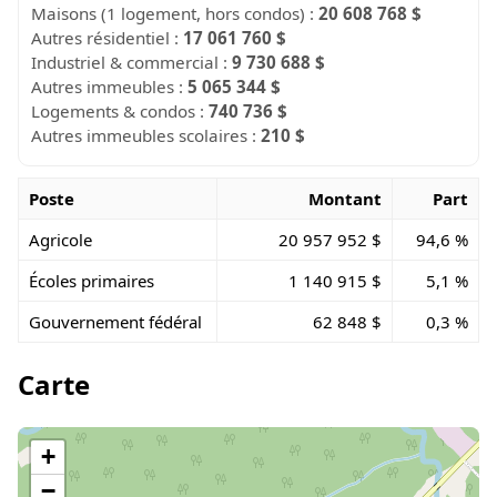
Maisons (1 logement, hors condos) :
20 608 768 $
Autres résidentiel :
17 061 760 $
Industriel & commercial :
9 730 688 $
Autres immeubles :
5 065 344 $
Logements & condos :
740 736 $
Autres immeubles scolaires :
210 $
Poste
Montant
Part
Agricole
20 957 952 $
94,6 %
Écoles primaires
1 140 915 $
5,1 %
Gouvernement fédéral
62 848 $
0,3 %
Carte
+
−