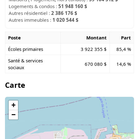
Logements & condos :
51 948 160 $
Autres résidentiel :
2 386 176 $
Autres immeubles :
1 020 544 $
Poste
Montant
Part
Écoles primaires
3 922 355 $
85,4 %
Santé & services
670 080 $
14,6 %
sociaux
Carte
+
−