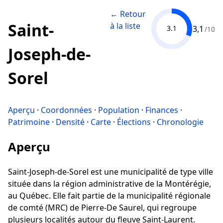
← Retour
Saint-
à la liste
3,1
3.1
/10
Joseph-de-
Sorel
Aperçu
·
Coordonnées
·
Population
·
Finances
·
Patrimoine
·
Densité
·
Carte
·
Élections
·
Chronologie
Aperçu
Saint-Joseph-de-Sorel est une municipalité de type ville
située dans la région administrative de la Montérégie,
au Québec. Elle fait partie de la municipalité régionale
de comté (MRC) de Pierre-De Saurel, qui regroupe
plusieurs localités autour du fleuve Saint-Laurent.