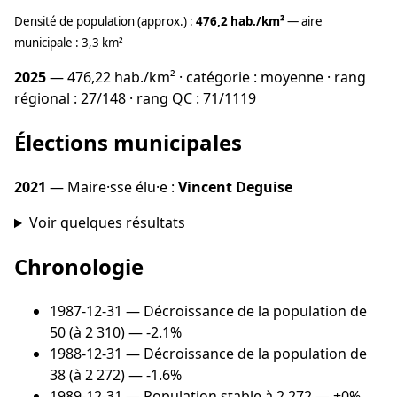
Densité de population (approx.) :
476,2 hab./km²
— aire
municipale : 3,3 km²
2025
— 476,22 hab./km² · catégorie : moyenne · rang
régional : 27/148 · rang QC : 71/1119
Élections municipales
2021
— Maire·sse élu·e :
Vincent Deguise
Voir quelques résultats
Chronologie
1987-12-31
— Décroissance de la population de
50 (à 2 310) — -2.1%
1988-12-31
— Décroissance de la population de
38 (à 2 272) — -1.6%
1989-12-31
— Population stable à 2 272 — +0%