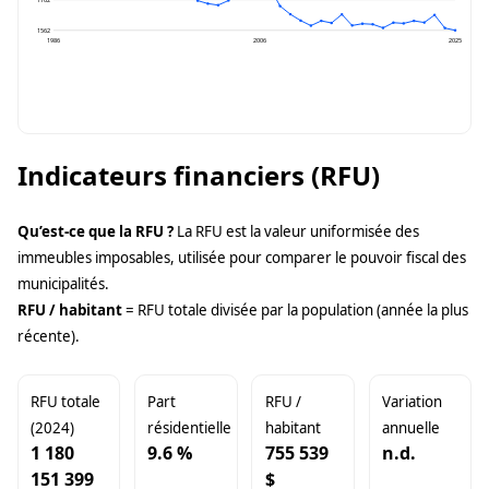
1762
1562
1986
2006
2025
Indicateurs financiers (RFU)
Qu’est-ce que la RFU ?
La RFU est la valeur uniformisée des
immeubles imposables, utilisée pour comparer le pouvoir fiscal des
municipalités.
RFU / habitant
= RFU totale divisée par la population (année la plus
récente).
RFU totale
Part
RFU /
Variation
(2024)
résidentielle
habitant
annuelle
1 180
9.6 %
755 539
n.d.
151 399
$