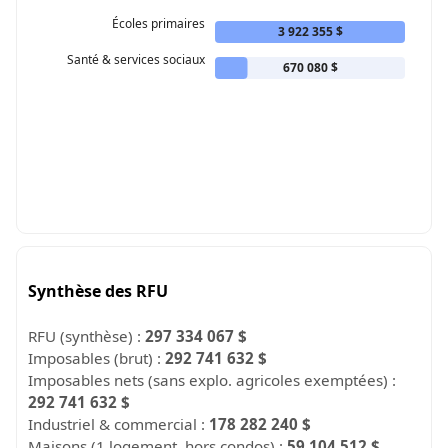
Écoles primaires
3 922 355 $
Santé & services sociaux
670 080 $
Synthèse des RFU
RFU (synthèse) :
297 334 067 $
Imposables (brut) :
292 741 632 $
Imposables nets (sans explo. agricoles exemptées) :
292 741 632 $
Industriel & commercial :
178 282 240 $
Maisons (1 logement, hors condos) :
59 104 512 $