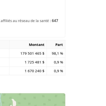
ffiliés au réseau de la santé :
647
Montant
Part
179 501 465 $
98,1 %
1 725 481 $
0,9 %
1 670 240 $
0,9 %