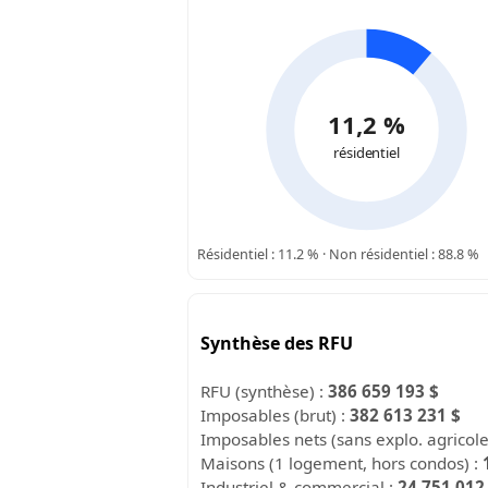
11,2 %
résidentiel
Résidentiel : 11.2 % · Non résidentiel : 88.8 %
Synthèse des RFU
RFU (synthèse) :
386 659 193 $
Imposables (brut) :
382 613 231 $
Imposables nets (sans explo. agricol
Maisons (1 logement, hors condos) :
Industriel & commercial :
24 751 012