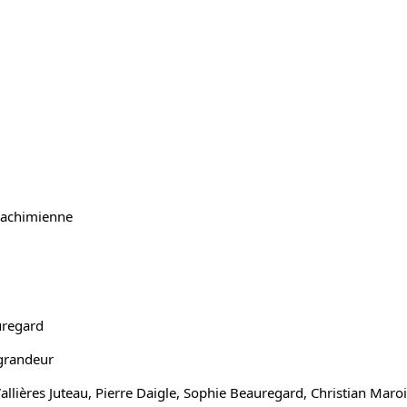
oachimienne
uregard
grandeur
allières Juteau, Pierre Daigle, Sophie Beauregard, Christian Mar