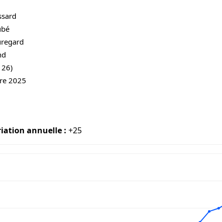
ssard
ubé
uregard
nd
126)
re 2025
iation annuelle :
+25