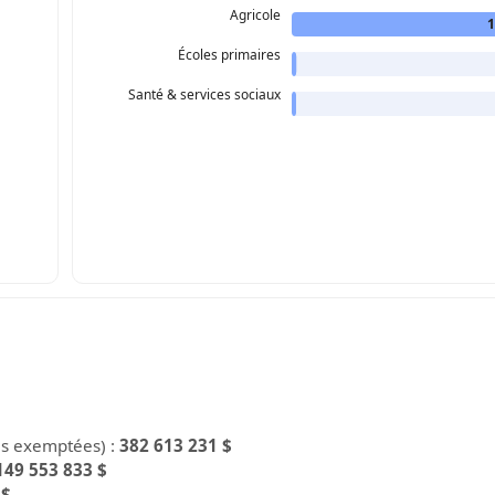
Agricole
1
Écoles primaires
Santé & services sociaux
es exemptées) :
382 613 231 $
149 553 833 $
 $