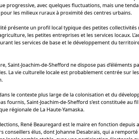
 progressive, avec quelques fluctuations, mais une tendan
t pour les milieux ruraux à proximité des centres urbains.
é présente un profil local typique des petites collectivités 
riculture, les petites entreprises et les services locaux. L’
surant les services de base et le développement du territoir
ure, Saint-Joachim-de-Shefford ne dispose pas d’éléments p
s. La vie culturelle locale est probablement centrée sur le
n.
t dans le contexte plus large de la colonisation et du dévelop
t pas fournis, Saint-Joachim-de-Shefford s’est constituée 
mique régionale de La Haute-Yamaska.
élections, René Beauregard est le maire en fonction depuis 
s conseillers élus, dont Johanne Desabrais, qui a remporté 