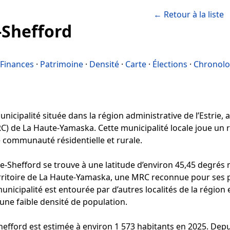
← Retour à la liste
-Shefford
Finances
·
Patrimoine
·
Densité
·
Carte
·
Élections
·
Chronolo
icipalité située dans la région administrative de l’Estrie, au
C) de La Haute-Yamaska. Cette municipalité locale joue un
e communauté résidentielle et rurale.
Shefford se trouve à une latitude d’environ 45,45 degrés n
territoire de La Haute-Yamaska, une MRC reconnue pour ses p
unicipalité est entourée par d’autres localités de la région 
 une faible densité de population.
efford est estimée à environ 1 573 habitants en 2025. Depui