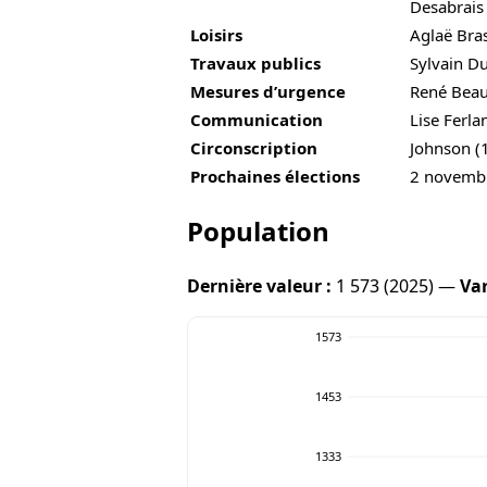
Desabrais
Loisirs
Aglaë Bra
Travaux publics
Sylvain D
Mesures d’urgence
René Bea
Communication
Lise Ferla
Circonscription
Johnson (
Prochaines élections
2 novemb
Population
Dernière valeur :
1 573 (2025) —
Var
1573
1453
1333