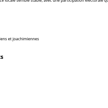
 locale semble stable, avec une participation électorale qui
iens et joachimiennes
ts