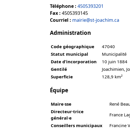
Téléphone :
4505393201
Fax :
4505393145
Courriel :
mairie@st-joachim.ca
Administration
Code géographique
47040
Statut municipal
Municipalité
Date d’incorporation
10 juin 1884
Gentilé
Joachimien, J
Superficie
128,9 km²
Équipe
Maire·sse
René Bea
Directeur·trice
France La
général·e
Conseillers municipaux
Francine V