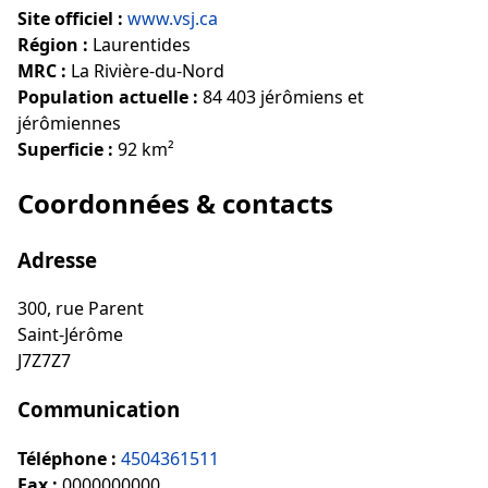
Site officiel :
www.vsj.ca
Région :
Laurentides
MRC :
La Rivière-du-Nord
Population actuelle :
84 403 jérômiens et
jérômiennes
Superficie :
92 km²
Coordonnées & contacts
Adresse
300, rue Parent
Saint-Jérôme
J7Z7Z7
Communication
Téléphone :
4504361511
Fax :
0000000000