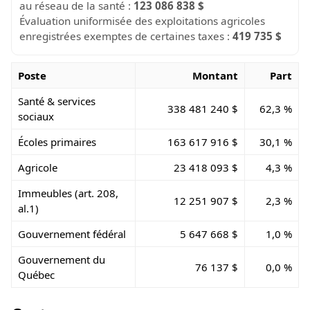
au réseau de la santé :
123 086 838 $
Évaluation uniformisée des exploitations agricoles
enregistrées exemptes de certaines taxes :
419 735 $
Poste
Montant
Part
Santé & services
338 481 240 $
62,3 %
sociaux
Écoles primaires
163 617 916 $
30,1 %
Agricole
23 418 093 $
4,3 %
Immeubles (art. 208,
12 251 907 $
2,3 %
al.1)
Gouvernement fédéral
5 647 668 $
1,0 %
Gouvernement du
76 137 $
0,0 %
Québec