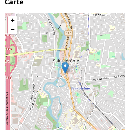
Carte
+
−