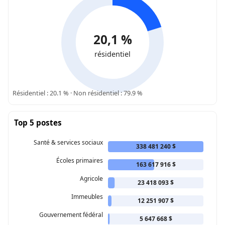
20,1 %
résidentiel
Résidentiel : 20.1 % · Non résidentiel : 79.9 %
Top 5 postes
Santé & services sociaux
338 481 240 $
Écoles primaires
163 617 916 $
Agricole
23 418 093 $
Immeubles
12 251 907 $
Gouvernement fédéral
5 647 668 $