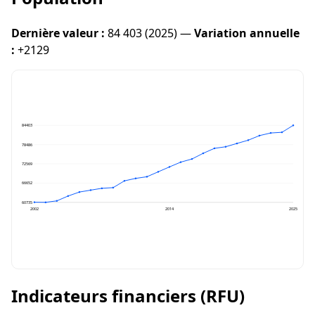
Dernière valeur :
84 403 (2025) —
Variation annuelle
:
+2129
84403
78486
72569
66652
60735
2002
2014
2025
Indicateurs financiers (RFU)