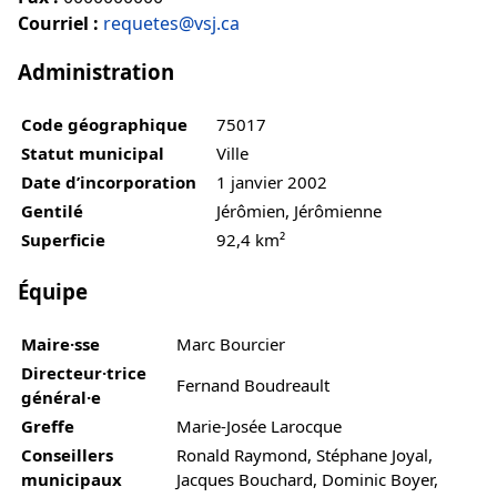
Courriel :
requetes@vsj.ca
Administration
Code géographique
75017
Statut municipal
Ville
Date d’incorporation
1 janvier 2002
Gentilé
Jérômien, Jérômienne
Superficie
92,4 km²
Équipe
Maire·sse
Marc Bourcier
Directeur·trice
Fernand Boudreault
général·e
Greffe
Marie-Josée Larocque
Conseillers
Ronald Raymond, Stéphane Joyal,
municipaux
Jacques Bouchard, Dominic Boyer,