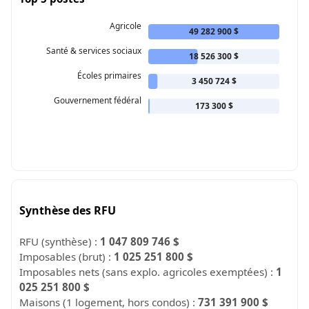
Agricole
49 282 900 $
Santé & services sociaux
18 526 300 $
Écoles primaires
3 450 724 $
Gouvernement fédéral
173 300 $
Synthèse des RFU
RFU (synthèse) :
1 047 809 746 $
Imposables (brut) :
1 025 251 800 $
Imposables nets (sans explo. agricoles exemptées) :
1
025 251 800 $
Maisons (1 logement, hors condos) :
731 391 900 $