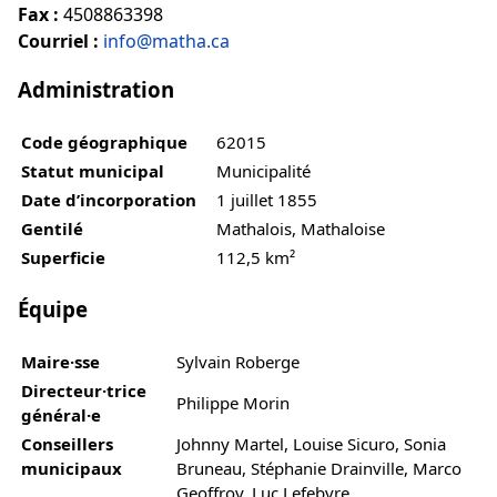
Fax :
4508863398
Courriel :
info@matha.ca
Administration
Code géographique
62015
Statut municipal
Municipalité
Date d’incorporation
1 juillet 1855
Gentilé
Mathalois, Mathaloise
Superficie
112,5 km²
Équipe
Maire·sse
Sylvain Roberge
Directeur·trice
Philippe Morin
général·e
Conseillers
Johnny Martel, Louise Sicuro, Sonia
municipaux
Bruneau, Stéphanie Drainville, Marco
Geoffroy, Luc Lefebvre