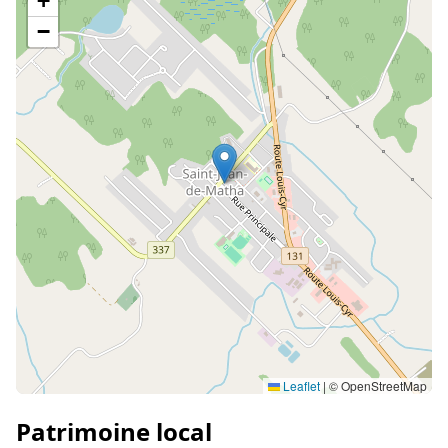
+
−
Leaflet
|
© OpenStreetMap
Patrimoine local