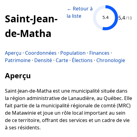
← Retour à
Saint-Jean-
la liste
5,4
5.4
/10
de-Matha
Aperçu
·
Coordonnées
·
Population
·
Finances
·
Patrimoine
·
Densité
·
Carte
·
Élections
·
Chronologie
Aperçu
Saint-Jean-de-Matha est une municipalité située dans
la région administrative de Lanaudière, au Québec. Elle
fait partie de la municipalité régionale de comté (MRC)
de Matawinie et joue un rôle local important au sein
de ce territoire, offrant des services et un cadre de vie
à ses résidents.