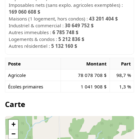
Imposables nets (sans explo. agricoles exemptées) :
169 060 608 $
Maisons (1 logement, hors condos) :
43 201 404 $
Industriel & commercial :
30 649 752 $
Autres immeubles :
6 785 748 $
Logements & condos :
5 212 836 $
Autres résidentiel :
5 132 160 $
Poste
Montant
Part
Agricole
78 078 708 $
98,7 %
Écoles primaires
1 041 908 $
1,3 %
Carte
+
−