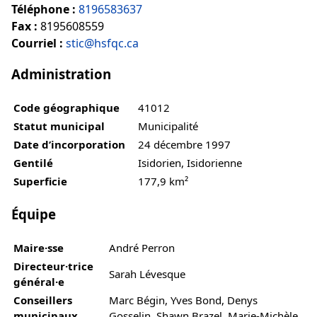
Téléphone :
8196583637
Fax :
8195608559
Courriel :
stic@hsfqc.ca
Administration
Code géographique
41012
Statut municipal
Municipalité
Date d’incorporation
24 décembre 1997
Gentilé
Isidorien, Isidorienne
Superficie
177,9 km²
Équipe
Maire·sse
André Perron
Directeur·trice
Sarah Lévesque
général·e
Conseillers
Marc Bégin, Yves Bond, Denys
municipaux
Gosselin, Shawn Brazel, Marie-Michèle