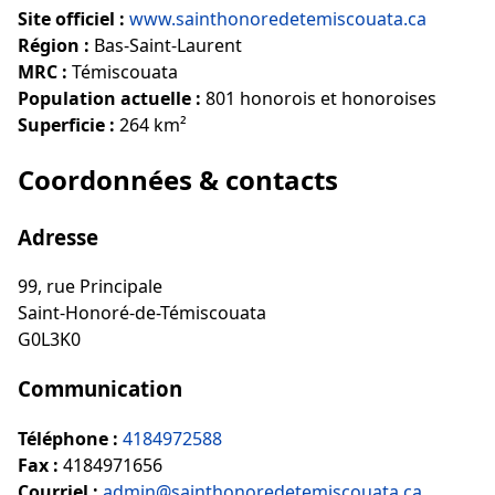
Site officiel :
www.sainthonoredetemiscouata.ca
Région :
Bas-Saint-Laurent
MRC :
Témiscouata
Population actuelle :
801 honorois et honoroises
Superficie :
264 km²
Coordonnées & contacts
Adresse
99, rue Principale
Saint-Honoré-de-Témiscouata
G0L3K0
Communication
Téléphone :
4184972588
Fax :
4184971656
Courriel :
admin@sainthonoredetemiscouata.ca