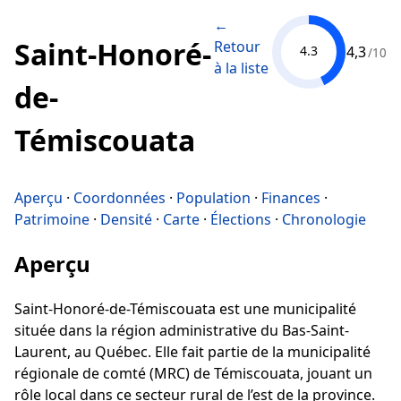
←
Saint-Honoré-
Retour
4,3
4.3
/10
à la liste
de-
Témiscouata
Aperçu
·
Coordonnées
·
Population
·
Finances
·
Patrimoine
·
Densité
·
Carte
·
Élections
·
Chronologie
Aperçu
Saint-Honoré-de-Témiscouata est une municipalité
située dans la région administrative du Bas-Saint-
Laurent, au Québec. Elle fait partie de la municipalité
régionale de comté (MRC) de Témiscouata, jouant un
rôle local dans ce secteur rural de l’est de la province.