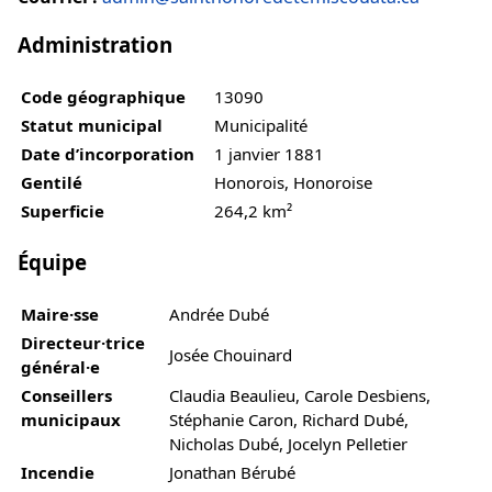
Administration
Code géographique
13090
Statut municipal
Municipalité
Date d’incorporation
1 janvier 1881
Gentilé
Honorois, Honoroise
Superficie
264,2 km²
Équipe
Maire·sse
Andrée Dubé
Directeur·trice
Josée Chouinard
général·e
Conseillers
Claudia Beaulieu, Carole Desbiens,
municipaux
Stéphanie Caron, Richard Dubé,
Nicholas Dubé, Jocelyn Pelletier
Incendie
Jonathan Bérubé