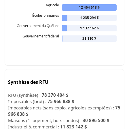
Agricole
12 464 618 $
Écoles primaires
1 235 294 $
Gouvernement du Québec
1 137 162 $
Gouvernement fédéral
31 110 $
Synthèse des RFU
RFU (synthèse) :
78 370 404 $
Imposables (brut) :
75 966 838 $
Imposables nets (sans explo. agricoles exemptées) :
75
966 838 $
Maisons (1 logement, hors condos) :
30 896 500 $
Industriel & commercial :
11 823 142 $