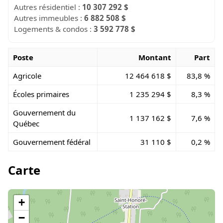
Autres résidentiel :
10 307 292 $
Autres immeubles :
6 882 508 $
Logements & condos :
3 592 778 $
Poste
Montant
Part
Agricole
12 464 618 $
83,8 %
Écoles primaires
1 235 294 $
8,3 %
Gouvernement du
1 137 162 $
7,6 %
Québec
Gouvernement fédéral
31 110 $
0,2 %
Carte
+
−