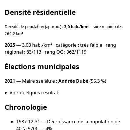
Densité résidentielle
Densité de population (approx.) :
3,0 hab./km²
— aire municipale :
264,2 km²
2025
— 3,03 hab./km² · catégorie : très faible · rang
régional : 83/113 · rang QC : 962/1119
Élections municipales
2021
— Maire·sse élu·e :
Andrée Dubé
(55.3 %)
Voir quelques résultats
Chronologie
1987-12-31
— Décroissance de la population de
40 (à 970) — -4%