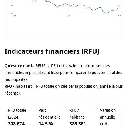
805
736
1986
2006
2025
Indicateurs financiers (RFU)
Qu’est-ce que la RFU ?
La RFU est la valeur uniformisée des
immeubles imposables, utilisée pour comparer le pouvoir fiscal des
municipalités.
RFU / habitant
= RFU totale divisée par la population (année la plus
récente).
RFU totale
Part
RFU /
Variation
(2024)
résidentielle
habitant
annuelle
308 674
14.5 %
385 361
n.d.