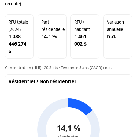
récente).
RFU totale
Part
RFU /
Variation
(2024)
résidentielle
habitant
annuelle
1 088
14.1 %
1 461
n.d.
446 274
002 $
$
Concentration (HHI) : 20.3 pts · Tendance 5 ans (CAGR) : n.d.
Résidentiel / Non résidentiel
14,1 %
résidentiel