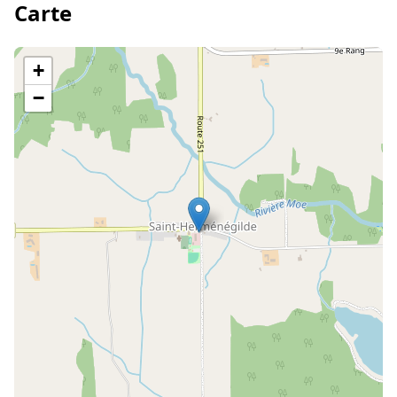
Carte
+
−