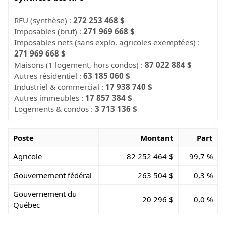
RFU (synthèse) :
272 253 468 $
Imposables (brut) :
271 969 668 $
Imposables nets (sans explo. agricoles exemptées) :
271 969 668 $
Maisons (1 logement, hors condos) :
87 022 884 $
Autres résidentiel :
63 185 060 $
Industriel & commercial :
17 938 740 $
Autres immeubles :
17 857 384 $
Logements & condos :
3 713 136 $
Poste
Montant
Part
Agricole
82 252 464 $
99,7 %
Gouvernement fédéral
263 504 $
0,3 %
Gouvernement du
20 296 $
0,0 %
Québec