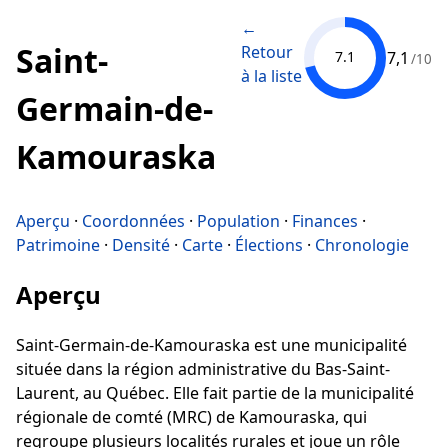
←
Saint-
Retour
7,1
7.1
/10
à la liste
Germain-de-
Kamouraska
Aperçu
·
Coordonnées
·
Population
·
Finances
·
Patrimoine
·
Densité
·
Carte
·
Élections
·
Chronologie
Aperçu
Saint-Germain-de-Kamouraska est une municipalité
située dans la région administrative du Bas-Saint-
Laurent, au Québec. Elle fait partie de la municipalité
régionale de comté (MRC) de Kamouraska, qui
regroupe plusieurs localités rurales et joue un rôle