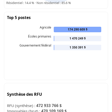
Résidentiel : 14.4 % · Non résidentiel : 85.6 %
Top 5 postes
Agricole
174 290 609 $
Écoles primaires
1 470 249 $
Gouvernement fédéral
1 350 391 $
Synthèse des RFU
RFU (synthèse) :
472 933 766 $
Imposables (brut) :
470 109 169 $