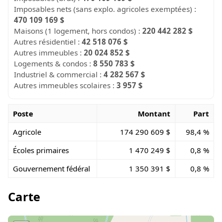
Imposables nets (sans explo. agricoles exemptées) :
470 109 169 $
Maisons (1 logement, hors condos) :
220 442 282 $
Autres résidentiel :
42 518 076 $
Autres immeubles :
20 024 852 $
Logements & condos :
8 550 783 $
Industriel & commercial :
4 282 567 $
Autres immeubles scolaires :
3 957 $
Poste
Montant
Part
Agricole
174 290 609 $
98,4 %
Écoles primaires
1 470 249 $
0,8 %
Gouvernement fédéral
1 350 391 $
0,8 %
Carte