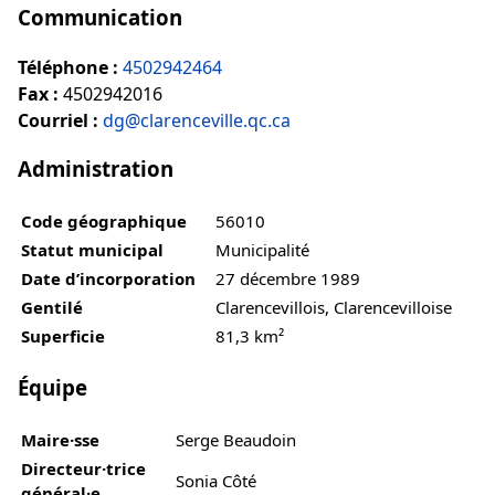
Communication
Téléphone :
4502942464
Fax :
4502942016
Courriel :
dg@clarenceville.qc.ca
Administration
Code géographique
56010
Statut municipal
Municipalité
Date d’incorporation
27 décembre 1989
Gentilé
Clarencevillois, Clarencevilloise
Superficie
81,3 km²
Équipe
Maire·sse
Serge Beaudoin
Directeur·trice
Sonia Côté
général·e