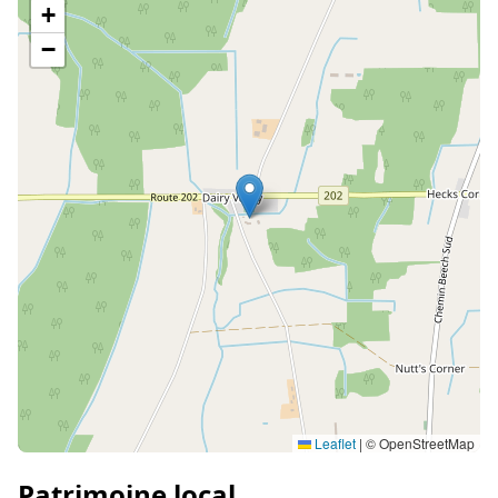
+
−
Leaflet
|
© OpenStreetMap
Patrimoine local