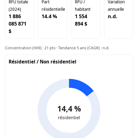
RFU totale
Part
RFU /
Variation
(2024)
résidentielle
habitant
annuelle
1 886
14.4 %
1 554
n.d.
085 871
894 $
$
Concentration (HHI) : 21 pts · Tendance 5 ans (CAGR) : n.d.
Résidentiel / Non résidentiel
14,4 %
résidentiel