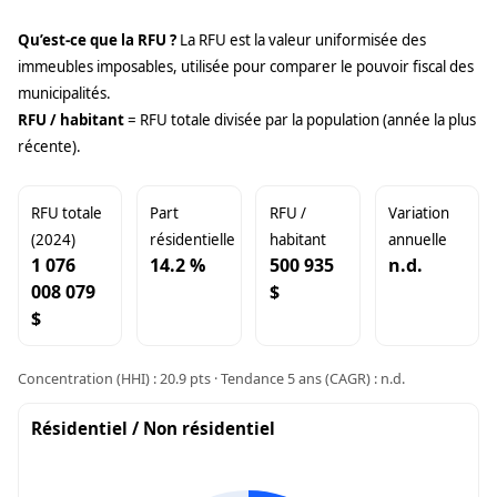
Qu’est-ce que la RFU ?
La RFU est la valeur uniformisée des
immeubles imposables, utilisée pour comparer le pouvoir fiscal des
municipalités.
RFU / habitant
= RFU totale divisée par la population (année la plus
récente).
RFU totale
Part
RFU /
Variation
(2024)
résidentielle
habitant
annuelle
1 076
14.2 %
500 935
n.d.
008 079
$
$
Concentration (HHI) : 20.9 pts · Tendance 5 ans (CAGR) : n.d.
Résidentiel / Non résidentiel