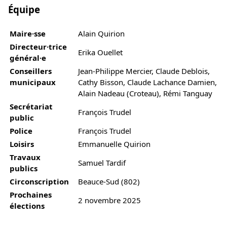
Équipe
Maire·sse
Alain Quirion
Directeur·trice
Erika Ouellet
général·e
Conseillers
Jean-Philippe Mercier, Claude Deblois,
municipaux
Cathy Bisson, Claude Lachance Damien,
Alain Nadeau (Croteau), Rémi Tanguay
Secrétariat
François Trudel
public
Police
François Trudel
Loisirs
Emmanuelle Quirion
Travaux
Samuel Tardif
publics
Circonscription
Beauce-Sud (802)
Prochaines
2 novembre 2025
élections