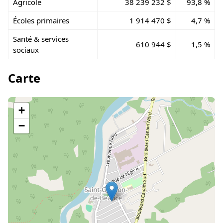
Agricole
38 239 232 $
93,8 %
Écoles primaires
1 914 470 $
4,7 %
Santé & services
610 944 $
1,5 %
sociaux
Carte
+
−