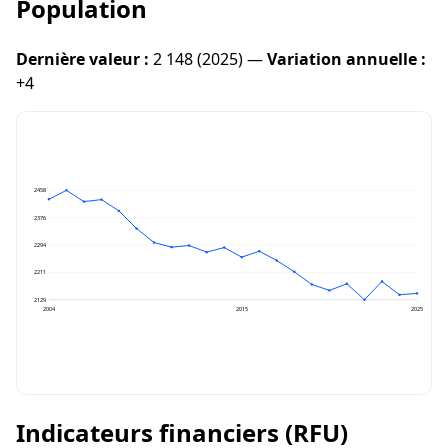
Population
Dernière valeur :
2 148 (2025) —
Variation annuelle :
+4
2458
2376
2294
2211
2129
2004
2015
2025
Indicateurs financiers (RFU)