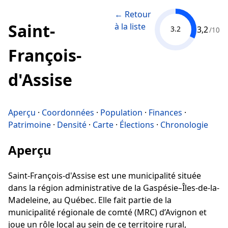
← Retour
Saint-
à la liste
3,2
3.2
/10
François-
d'Assise
Aperçu
·
Coordonnées
·
Population
·
Finances
·
Patrimoine
·
Densité
·
Carte
·
Élections
·
Chronologie
Aperçu
Saint-François-d'Assise est une municipalité située
dans la région administrative de la Gaspésie–Îles-de-la-
Madeleine, au Québec. Elle fait partie de la
municipalité régionale de comté (MRC) d’Avignon et
joue un rôle local au sein de ce territoire rural,