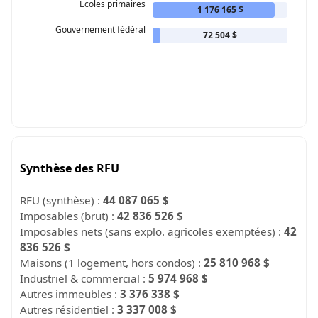
Écoles primaires
1 176 165 $
Gouvernement fédéral
72 504 $
Synthèse des RFU
RFU (synthèse) :
44 087 065 $
Imposables (brut) :
42 836 526 $
Imposables nets (sans explo. agricoles exemptées) :
42
836 526 $
Maisons (1 logement, hors condos) :
25 810 968 $
Industriel & commercial :
5 974 968 $
Autres immeubles :
3 376 338 $
Autres résidentiel :
3 337 008 $