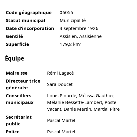
Code géographique
06055
Statut municipal
Municipalité
Date d’incorporation
3 septembre 1926
Gentilé
Assisien, Assisienne
Superficie
179,8 km²
Équipe
Maire·sse
Rémi Lagacé
Directeur·trice
Sara Doucet
général·e
Conseillers
Louis Plourde, Mélissa Gauthier,
municipaux
Mélanie Bessette-Lambert, Poste
Vacant, Danie Martin, Martial Pitre
Secrétariat
Pascal Martel
public
Police
Pascal Martel