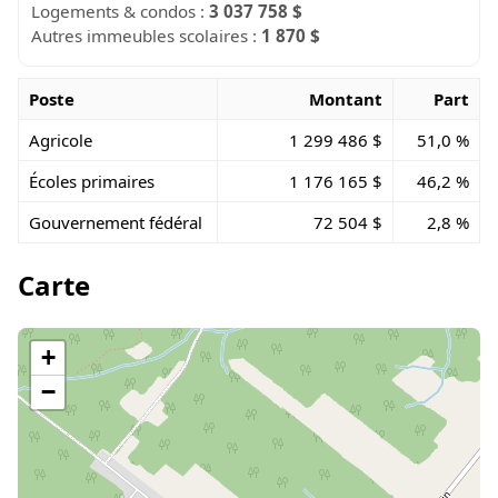
Logements & condos :
3 037 758 $
Autres immeubles scolaires :
1 870 $
Poste
Montant
Part
Agricole
1 299 486 $
51,0 %
Écoles primaires
1 176 165 $
46,2 %
Gouvernement fédéral
72 504 $
2,8 %
Carte
+
−