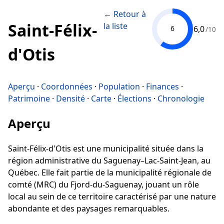
← Retour à
Saint-Félix-
la liste
6,0
6
/10
d'Otis
Aperçu
·
Coordonnées
·
Population
·
Finances
·
Patrimoine
·
Densité
·
Carte
·
Élections
·
Chronologie
Aperçu
Saint-Félix-d'Otis est une municipalité située dans la
région administrative du Saguenay–Lac-Saint-Jean, au
Québec. Elle fait partie de la municipalité régionale de
comté (MRC) du Fjord-du-Saguenay, jouant un rôle
local au sein de ce territoire caractérisé par une nature
abondante et des paysages remarquables.