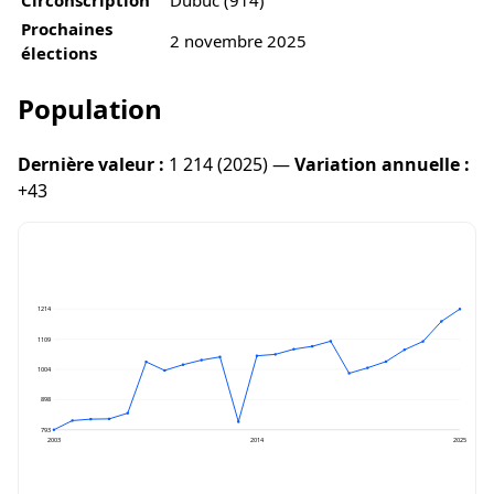
Prochaines
2 novembre 2025
élections
Population
Dernière valeur :
1 214 (2025) —
Variation annuelle :
+43
1214
1109
1004
898
793
2003
2014
2025