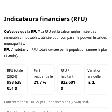
Indicateurs financiers (RFU)
Qu’est-ce que la RFU ?
La RFU est la valeur uniformisée des
immeubles imposables, utilisée pour comparer le pouvoir fiscal des
municipalités.
RFU / habitant
= RFU totale divisée par la population (année la plus
récente).
RFU totale
Part
RFU /
Variation
(2024)
résidentielle
habitant
annuelle
998 638
21.7 %
822 601
n.d.
051 $
$
Concentration (HHI) : 21 pts · Tendance 5 ans (CAGR) : n.d.