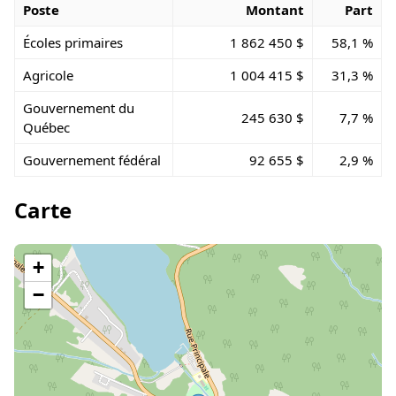
Poste
Montant
Part
Écoles primaires
1 862 450 $
58,1 %
Agricole
1 004 415 $
31,3 %
Gouvernement du
245 630 $
7,7 %
Québec
Gouvernement fédéral
92 655 $
2,9 %
Carte
+
−