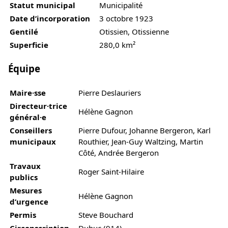
Statut municipal
Municipalité
Date d’incorporation
3 octobre 1923
Gentilé
Otissien, Otissienne
Superficie
280,0 km²
Équipe
Maire·sse
Pierre Deslauriers
Directeur·trice
Hélène Gagnon
général·e
Conseillers
Pierre Dufour, Johanne Bergeron, Karl
municipaux
Routhier, Jean-Guy Waltzing, Martin
Côté, Andrée Bergeron
Travaux
Roger Saint-Hilaire
publics
Mesures
Hélène Gagnon
d’urgence
Permis
Steve Bouchard
Circonscription
Dubuc (914)