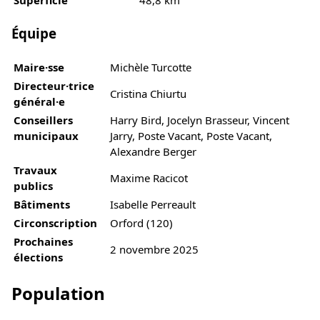
Superficie
48,8 km²
Équipe
Maire·sse
Michèle Turcotte
Directeur·trice
Cristina Chiurtu
général·e
Conseillers
Harry Bird, Jocelyn Brasseur, Vincent
municipaux
Jarry, Poste Vacant, Poste Vacant,
Alexandre Berger
Travaux
Maxime Racicot
publics
Bâtiments
Isabelle Perreault
Circonscription
Orford (120)
Prochaines
2 novembre 2025
élections
Population