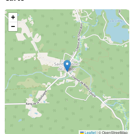
+
−
Leaflet
|
© OpenStreetMap