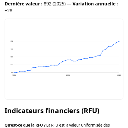
Dernière valeur :
892 (2025) —
Variation annuelle :
+28
892
739
586
433
280
1986
2006
2025
Indicateurs financiers (RFU)
Qu’est-ce que la RFU ?
La RFU est la valeur uniformisée des