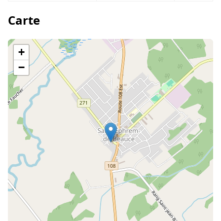
Carte
+
−