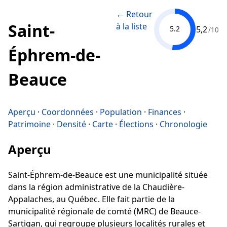
← Retour
Saint-
à la liste
5,2
5.2
/10
Éphrem-de-
Beauce
Aperçu
·
Coordonnées
·
Population
·
Finances
·
Patrimoine
·
Densité
·
Carte
·
Élections
·
Chronologie
Aperçu
Saint-Éphrem-de-Beauce est une municipalité située
dans la région administrative de la Chaudière-
Appalaches, au Québec. Elle fait partie de la
municipalité régionale de comté (MRC) de Beauce-
Sartigan, qui regroupe plusieurs localités rurales et