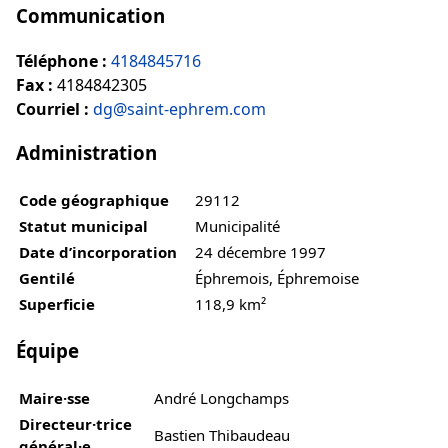
Communication
Téléphone :
4184845716
Fax :
4184842305
Courriel :
dg@saint-ephrem.com
Administration
Code géographique
29112
Statut municipal
Municipalité
Date d’incorporation
24 décembre 1997
Gentilé
Éphremois, Éphremoise
Superficie
118,9 km²
Équipe
Maire·sse
André Longchamps
Directeur·trice
Bastien Thibaudeau
général·e