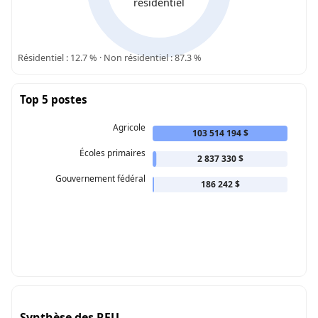
résidentiel
Résidentiel : 12.7 % · Non résidentiel : 87.3 %
Top 5 postes
Agricole
103 514 194 $
Écoles primaires
2 837 330 $
Gouvernement fédéral
186 242 $
Synthèse des RFU