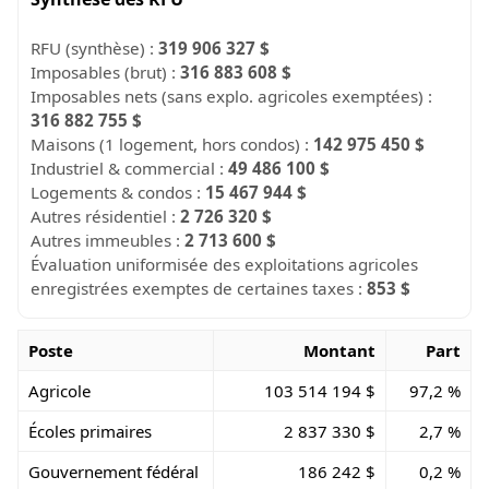
RFU (synthèse) :
319 906 327 $
Imposables (brut) :
316 883 608 $
Imposables nets (sans explo. agricoles exemptées) :
316 882 755 $
Maisons (1 logement, hors condos) :
142 975 450 $
Industriel & commercial :
49 486 100 $
Logements & condos :
15 467 944 $
Autres résidentiel :
2 726 320 $
Autres immeubles :
2 713 600 $
Évaluation uniformisée des exploitations agricoles
enregistrées exemptes de certaines taxes :
853 $
Poste
Montant
Part
Agricole
103 514 194 $
97,2 %
Écoles primaires
2 837 330 $
2,7 %
Gouvernement fédéral
186 242 $
0,2 %