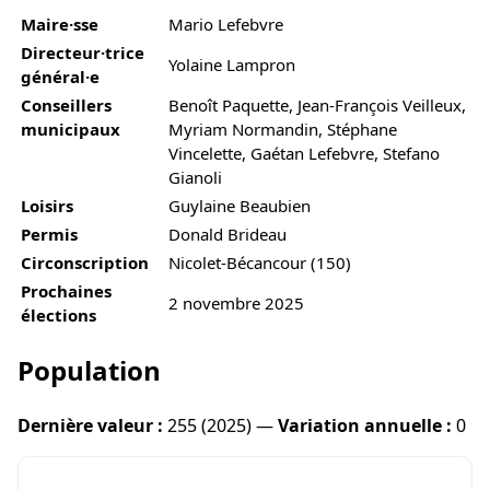
Maire·sse
Mario Lefebvre
Directeur·trice
Yolaine Lampron
général·e
Conseillers
Benoît Paquette, Jean-François Veilleux,
municipaux
Myriam Normandin, Stéphane
Vincelette, Gaétan Lefebvre, Stefano
Gianoli
Loisirs
Guylaine Beaubien
Permis
Donald Brideau
Circonscription
Nicolet-Bécancour (150)
Prochaines
2 novembre 2025
élections
Population
Dernière valeur :
255 (2025) —
Variation annuelle :
0