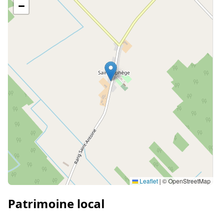
−
Leaflet
|
© OpenStreetMap
Patrimoine local