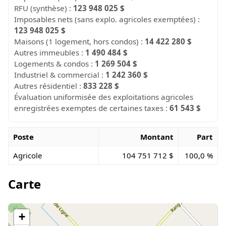
RFU (synthèse) :
123 948 025 $
Imposables nets (sans explo. agricoles exemptées) :
123 948 025 $
Maisons (1 logement, hors condos) :
14 422 280 $
Autres immeubles :
1 490 484 $
Logements & condos :
1 269 504 $
Industriel & commercial :
1 242 360 $
Autres résidentiel :
833 228 $
Évaluation uniformisée des exploitations agricoles
enregistrées exemptes de certaines taxes :
61 543 $
Poste
Montant
Part
Agricole
104 751 712 $
100,0 %
Carte
+