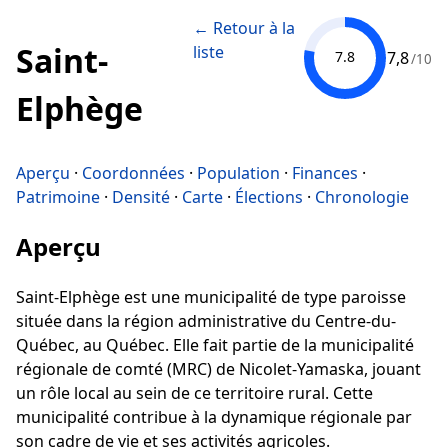
← Retour à la
Saint-
liste
7,8
7.8
/10
Elphège
Aperçu
·
Coordonnées
·
Population
·
Finances
·
Patrimoine
·
Densité
·
Carte
·
Élections
·
Chronologie
Aperçu
Saint-Elphège est une municipalité de type paroisse
située dans la région administrative du Centre-du-
Québec, au Québec. Elle fait partie de la municipalité
régionale de comté (MRC) de Nicolet-Yamaska, jouant
un rôle local au sein de ce territoire rural. Cette
municipalité contribue à la dynamique régionale par
son cadre de vie et ses activités agricoles.