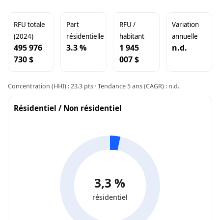
RFU totale
Part
RFU /
Variation
(2024)
résidentielle
habitant
annuelle
495 976
3.3 %
1 945
n.d.
730 $
007 $
Concentration (HHI) : 23.3 pts · Tendance 5 ans (CAGR) : n.d.
Résidentiel / Non résidentiel
3,3 %
résidentiel