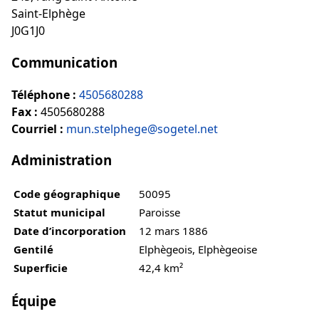
Saint-Elphège
J0G1J0
Communication
Téléphone :
4505680288
Fax :
4505680288
Courriel :
mun.stelphege@sogetel.net
Administration
Code géographique
50095
Statut municipal
Paroisse
Date d’incorporation
12 mars 1886
Gentilé
Elphègeois, Elphègeoise
Superficie
42,4 km²
Équipe