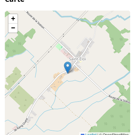
+
−
Leaflet
|
© OpenStreetMap