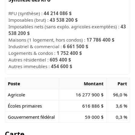
RFU (synthèse) :
44 214 086 $
Imposables (brut) :
43 538 200 $
Imposables nets (sans explo. agricoles exemptées) :
43
538 200 $
Maisons (1 logement, hors condos) :
17 786 400 $
Industriel & commercial :
6 661 500 $
Logements & condos :
1 752 400 $
Autres résidentiel :
605 400 $
Autres immeubles :
454 600 $
Poste
Montant
Part
Agricole
16 277 900 $
96,0 %
Écoles primaires
616 886 $
3,6 %
Gouvernement fédéral
59 000 $
0,3 %
Carte