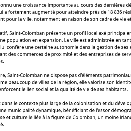
onnu une croissance importante au cours des dernières déc
qui a fortement augmenté pour atteindre près de 18 836 rés
nt pour la ville, notamment en raison de son cadre de vie 
tif, Saint-Colomban présente un profil local axé principalem
e population en expansion. La ville est administrée en tant
lui confère une certaine autonomie dans la gestion de ses af
ant des commerces de proximité et des entreprises de servic
s.
ure, Saint-Colomban ne dispose pas d’éléments patrimoniau
 beaucoup de villes de la région, elle valorise son identité 
forcent le lien social et la qualité de vie de ses habitants.
t dans le contexte plus large de la colonisation et du dével
ne municipalité dynamique, bénéficiant de l’essor démogr
se et culturelle liée à la figure de Colomban, un moine irla
té.