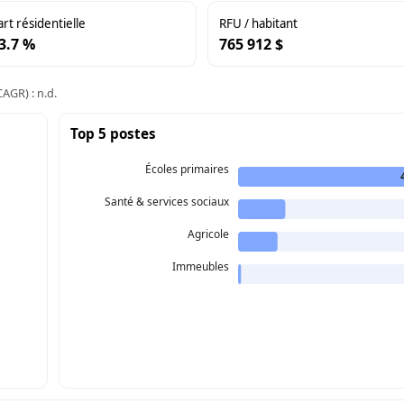
art résidentielle
RFU / habitant
3.7 %
765 912 $
AGR) : n.d.
Top 5 postes
Écoles primaires
Santé & services sociaux
Agricole
Immeubles