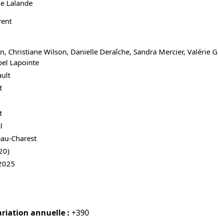
ne Lalande
rent
n, Christiane Wilson, Danielle Deraîche, Sandra Mercier, Valérie Gr
bel Lapointe
ult
t
t
l
au-Charest
20)
2025
riation annuelle :
+390