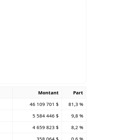
Montant
Part
46 109 701 $
81,3 %
5 584 446 $
9,8 %
4 659 823 $
8,2 %
358 064 $
0,6 %