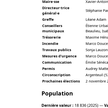
Maire·sse
Xavier-Antoi
Directeur·trice
Stéphanie Pa
général·e
Greffe
Léane Adam
Conseillers
Étienne Urbai
municipaux
Beaulieu, Isa
Trésorerie
Maxime Héna
Incendie
Marco Douce
Travaux publics
Sonja Lauzon
Mesures d’urgence
Marco Douce
Communication
Émilie Sénéca
Permis
Audrey Matte
Circonscription
Argenteuil (5
Prochaines élections
2 novembre 
Population
Dernière valeur :
18 836 (2025) —
Va