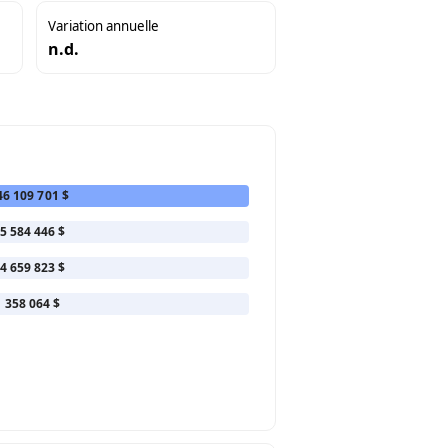
Variation annuelle
n.d.
46 109 701 $
5 584 446 $
4 659 823 $
358 064 $