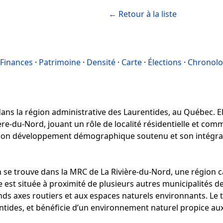
← Retour à la liste
Finances
·
Patrimoine
·
Densité
·
Carte
·
Élections
·
Chronolo
ans la région administrative des Laurentides, au Québec. Elle
re-du-Nord, jouant un rôle de localité résidentielle et com
ar son développement démographique soutenu et son intégra
e trouve dans la MRC de La Rivière-du-Nord, une région c
le est située à proximité de plusieurs autres municipalités d
nds axes routiers et aux espaces naturels environnants. Le t
tides, et bénéficie d’un environnement naturel propice aux a