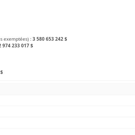
es exemptées) :
3 580 653 242 $
2 974 233 017 $
 $