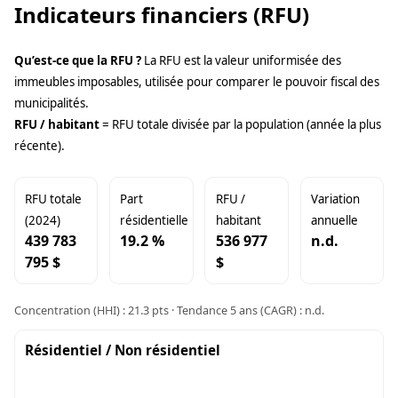
Indicateurs financiers (RFU)
Qu’est-ce que la RFU ?
La RFU est la valeur uniformisée des
immeubles imposables, utilisée pour comparer le pouvoir fiscal des
municipalités.
RFU / habitant
= RFU totale divisée par la population (année la plus
récente).
RFU totale
Part
RFU /
Variation
(2024)
résidentielle
habitant
annuelle
439 783
19.2 %
536 977
n.d.
795 $
$
Concentration (HHI) : 21.3 pts · Tendance 5 ans (CAGR) : n.d.
Résidentiel / Non résidentiel