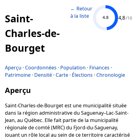
← Retour
Saint-
à la liste
4,8
4.8
/10
Charles-de-
Bourget
Aperçu
·
Coordonnées
·
Population
·
Finances
·
Patrimoine
·
Densité
·
Carte
·
Élections
·
Chronologie
Aperçu
Saint-Charles-de-Bourget est une municipalité située
dans la région administrative du Saguenay–Lac-Saint-
Jean, au Québec. Elle fait partie de la municipalité
régionale de comté (MRC) du Fjord-du-Saguenay,
jouant un rôle local au sein de ce territoire caractérisé