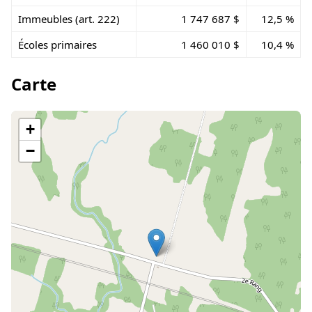
Immeubles (art. 222)
1 747 687 $
12,5 %
Écoles primaires
1 460 010 $
10,4 %
Carte
+
−