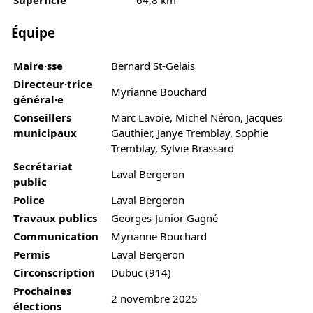
Superficie
64,8 km²
Équipe
Maire·sse
Bernard St-Gelais
Directeur·trice
Myrianne Bouchard
général·e
Conseillers
Marc Lavoie, Michel Néron, Jacques
municipaux
Gauthier, Janye Tremblay, Sophie
Tremblay, Sylvie Brassard
Secrétariat
Laval Bergeron
public
Police
Laval Bergeron
Travaux publics
Georges-Junior Gagné
Communication
Myrianne Bouchard
Permis
Laval Bergeron
Circonscription
Dubuc (914)
Prochaines
2 novembre 2025
élections