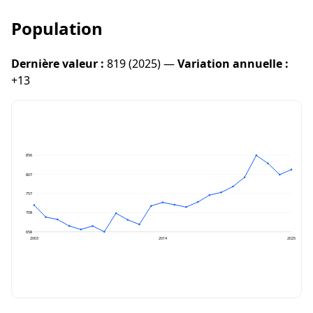
Population
Dernière valeur :
819 (2025) —
Variation annuelle :
+13
856
807
757
708
658
2003
2014
2025