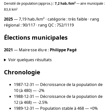
Densité de population (approx.) :
7,2 hab./km²
— aire municipale :
83,6 km²
2025
— 7,19 hab./km² · catégorie : très faible · rang
régional : 90/117 · rang QC : 752/1119
Élections municipales
2021
— Maire·sse élu·e :
Philippe Pagé
Voir quelques résultats
Chronologie
1987-12-31
— Décroissance de la population de
10 (à 480) — -2%
1988-12-31
— Décroissance de la population de
12 (à 468) — -2.5%
1989-12-31
— Population stable à 468 — +0%