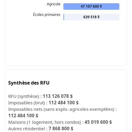
Agricole
47 107 600 $
Écoles primaires
639 518 $
Synthèse des RFU
RFU (synthèse) :
113 126 078 $
Imposables (brut) :
112 484 100 $
Imposables nets (sans explo. agricoles exemptées) :
112 484 100 $
Maisons (1 logement, hors condos) :
45 019 600 $
Autres résidentiel :
7 868 800 $