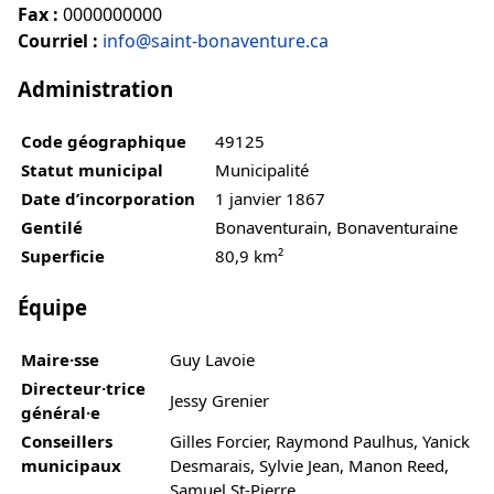
Fax :
0000000000
Courriel :
info@saint-bonaventure.ca
Administration
Code géographique
49125
Statut municipal
Municipalité
Date d’incorporation
1 janvier 1867
Gentilé
Bonaventurain, Bonaventuraine
Superficie
80,9 km²
Équipe
Maire·sse
Guy Lavoie
Directeur·trice
Jessy Grenier
général·e
Conseillers
Gilles Forcier, Raymond Paulhus, Yanick
municipaux
Desmarais, Sylvie Jean, Manon Reed,
Samuel St-Pierre