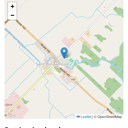
+
−
Leaflet
|
© OpenStreetMap