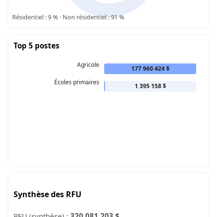
Résidentiel : 9 % · Non résidentiel : 91 %
Top 5 postes
Agricole
177 960 424 $
Écoles primaires
1 395 158 $
Synthèse des RFU
RFU (synthèse) :
320 081 203 $