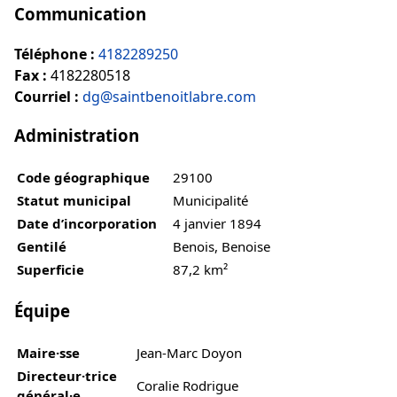
Communication
Téléphone :
4182289250
Fax :
4182280518
Courriel :
dg@saintbenoitlabre.com
Administration
Code géographique
29100
Statut municipal
Municipalité
Date d’incorporation
4 janvier 1894
Gentilé
Benois, Benoise
Superficie
87,2 km²
Équipe
Maire·sse
Jean-Marc Doyon
Directeur·trice
Coralie Rodrigue
général·e