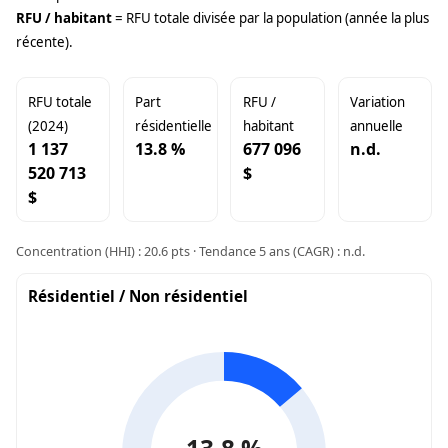
RFU / habitant
= RFU totale divisée par la population (année la plus
récente).
RFU totale
Part
RFU /
Variation
(2024)
résidentielle
habitant
annuelle
1 137
13.8 %
677 096
n.d.
520 713
$
$
Concentration (HHI) : 20.6 pts · Tendance 5 ans (CAGR) : n.d.
Résidentiel / Non résidentiel