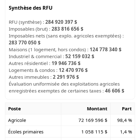
Synthèse des RFU
RFU (synthèse) :
284 920 397 $
Imposables (brut) :
283 816 656 $
Imposables nets (sans explo. agricoles exemptées) :
283 770 050 $
Maisons (1 logement, hors condos) :
124 778 340 $
Industriel & commercial :
52 159 032 $
Autres résidentiel :
19 946 736 $
Logements & condos :
12 470 976 $
Autres immeubles :
2 291 976 $
Évaluation uniformisée des exploitations agricoles
enregistrées exemptes de certaines taxes :
46 606 $
Poste
Montant
Part
Agricole
72 169 596 $
98,4 %
Écoles primaires
1 058 115 $
1,4 %