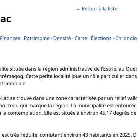
← Retour à la liste
Lac
Finances
·
Patrimoine
·
Densité
·
Carte
·
Élections
·
Chronolo
té située dans la région administrative de l’Estrie, au Québe
magog. Cette petite localité joue un rôle particulier dan
atrimoniale.
c se trouve dans une zone caractérisée par un relief vallon
d’eau qui marque la région. La municipalité est entourée d
à la contemplation. Elle est située à environ 45,17 degrés d
 est très réduite, comptant environ 43 habitants en 2025. D