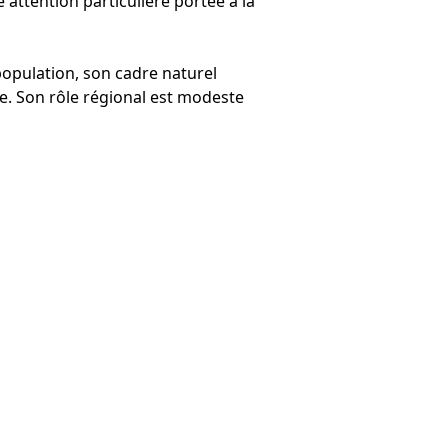
 attention particulière portée à la
 population, son cadre naturel
que. Son rôle régional est modeste