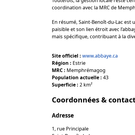
Toutefois, la gestion locale reste c
coordination avec la MRC de Memphré
En résumé, Saint-Benoît-du-Lac est un
paisible et son lien étroit avec l’ab
mais spécifique, contribuant à la d
Site officiel :
www.abbaye.ca
Région :
Estrie
MRC :
Memphrémagog
Population actuelle :
43
Superficie :
2 km²
Coordonnées & contac
Adresse
1, rue Principale