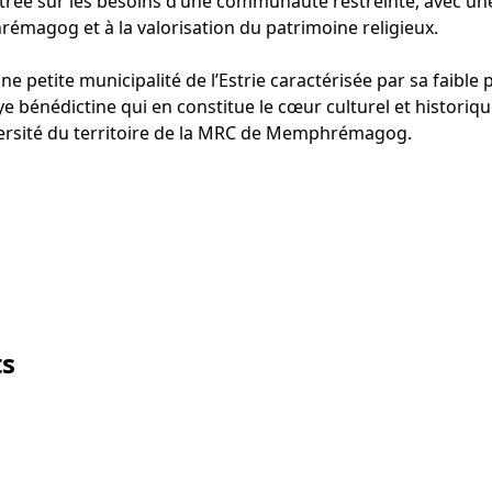
entrée sur les besoins d’une communauté restreinte, avec une
magog et à la valorisation du patrimoine religieux.
e petite municipalité de l’Estrie caractérisée par sa faible
baye bénédictine qui en constitue le cœur culturel et histori
iversité du territoire de la MRC de Memphrémagog.
ts