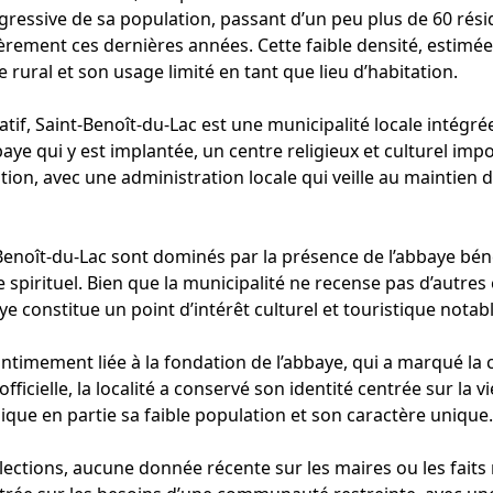
gressive de sa population, passant d’un peu plus de 60 rés
rement ces dernières années. Cette faible densité, estimée
e rural et son usage limité en tant que lieu d’habitation.
atif, Saint-Benoît-du-Lac est une municipalité locale int
aye qui y est implantée, un centre religieux et culturel imp
ation, avec une administration locale qui veille au maintien d
-Benoît-du-Lac sont dominés par la présence de l’abbaye bén
 spirituel. Bien que la municipalité ne recense pas d’autr
e constitue un point d’intérêt culturel et touristique notab
 intimement liée à la fondation de l’abbaye, qui a marqué la
fficielle, la localité a conservé son identité centrée sur la
plique en partie sa faible population et son caractère unique.
élections, aucune donnée récente sur les maires ou les faits