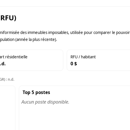
(RFU)
uniformisée des immeubles imposables, utilisée pour comparer le pouvoir f
pulation (année la plus récente).
art résidentielle
RFU / habitant
.d.
0 $
R) : n.d.
Top 5 postes
Aucun poste disponible.