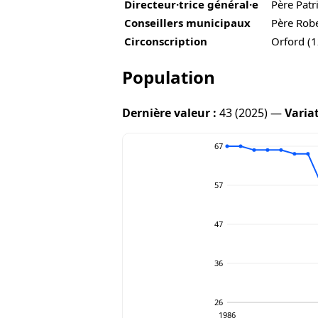
Directeur·trice général·e
Père Patr
Conseillers municipaux
Père Robe
Circonscription
Orford (1
Population
Dernière valeur :
43 (2025) —
Varia
67
57
47
36
26
1986