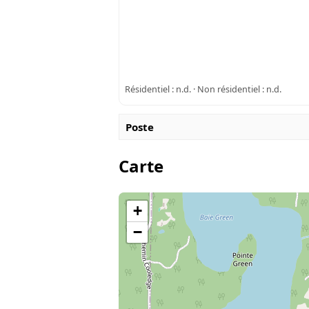
Résidentiel : n.d. · Non résidentiel : n.d.
Poste
Carte
+
−