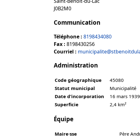
Saint-Benoît-du-Lac
J0B2M0
Communication
Téléphone :
8198434080
Fax :
8198430256
Courriel :
municipalite@stbenoitdul
Administration
Code géographique
45080
Statut municipal
Municipalité
Date d’incorporation
16 mars 1939
Superficie
2,4 km²
Équipe
Maire·sse
Père And