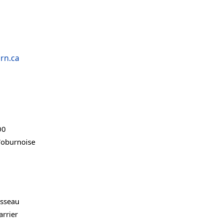
rn.ca
00
oburnoise
sseau
arrier