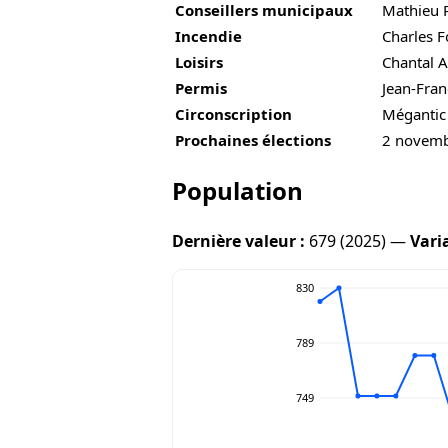
Conseillers municipaux
Mathieu P
Incendie
Charles F
Loisirs
Chantal 
Permis
Jean-Fran
Circonscription
Mégantic
Prochaines élections
2 novem
Population
Dernière valeur :
679 (2025) —
Vari
830
789
749