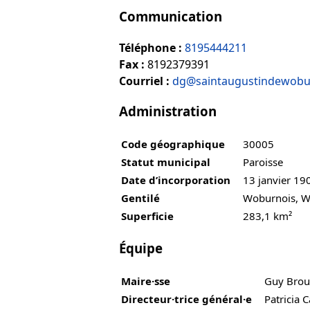
Communication
Téléphone :
8195444211
Fax :
8192379391
Courriel :
dg@saintaugustindewobu
Administration
Code géographique
30005
Statut municipal
Paroisse
Date d’incorporation
13 janvier 19
Gentilé
Woburnois, W
Superficie
283,1 km²
Équipe
Maire·sse
Guy Brou
Directeur·trice général·e
Patricia C