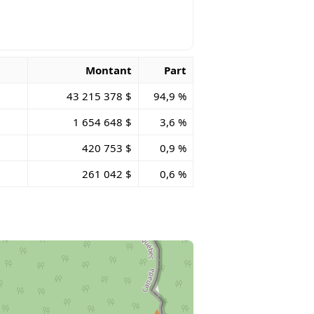
Montant
Part
43 215 378 $
94,9 %
1 654 648 $
3,6 %
420 753 $
0,9 %
261 042 $
0,6 %