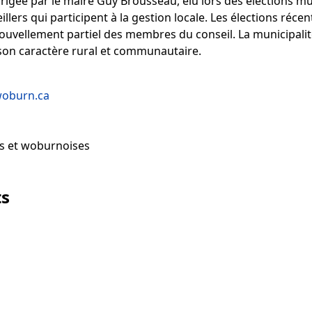
irigée par le maire Guy Brousseau, élu lors des élections mu
lers qui participent à la gestion locale. Les élections réce
nouvellement partiel des membres du conseil. La municipalit
on caractère rural et communautaire.
woburn.ca
s et woburnoises
ts