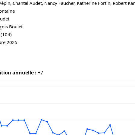
épin, Chantal Audet, Nancy Faucher, Katherine Fortin, Robert Ka
ontaine
Audet
çois Boulet
 (104)
bre 2025
ation annuelle :
+7