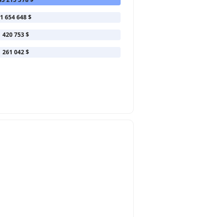
1 654 648 $
420 753 $
261 042 $