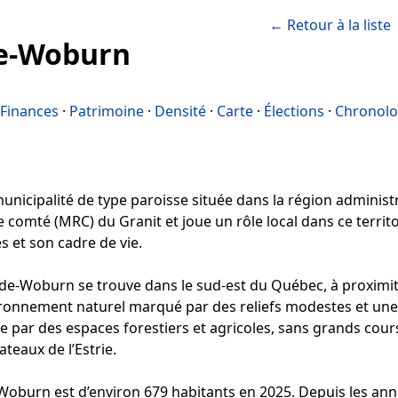
← Retour à la liste
de-Woburn
Finances
·
Patrimoine
·
Densité
·
Carte
·
Élections
·
Chronolo
icipalité de type paroisse située dans la région administrat
e comté (MRC) du Granit et joue un rôle local dans ce territo
s et son cadre de vie.
-Woburn se trouve dans le sud-est du Québec, à proximité 
ronnement naturel marqué par des reliefs modestes et une f
ée par des espaces forestiers et agricoles, sans grands cou
teaux de l’Estrie.
Woburn est d’environ 679 habitants en 2025. Depuis les ann