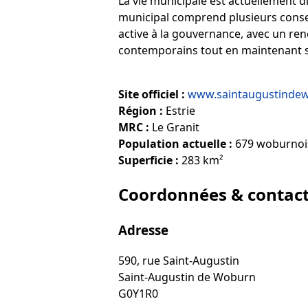
La vie municipale est actuellement d
municipal comprend plusieurs conseil
active à la gouvernance, avec un re
contemporains tout en maintenant s
Site officiel :
www.saintaugustinde
Région :
Estrie
MRC :
Le Granit
Population actuelle :
679 woburnoi
Superficie :
283 km²
Coordonnées & contac
Adresse
590, rue Saint-Augustin
Saint-Augustin de Woburn
G0Y1R0