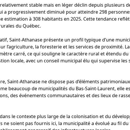
relativement stable mais en léger déclin depuis plusieurs d
ui a progressivement diminué pour atteindre 298 personne
ne estimation à 308 habitants en 2025. Cette tendance refl
rurales du Québec.
if, Saint-Athanase présente un profil typique d’une municipa
l’agriculture, la foresterie et les services de proximité. L
mètre carré, ce qui souligne le caractère rural et étendu du 
tion locale, avec un conseil municipal élu qui supervise les
re, Saint-Athanase ne dispose pas d’éléments patrimoniaux 
me beaucoup de municipalités du Bas-Saint-Laurent, elle est
itions, des événements communautaires et des lieux de rass
t dans le contexte plus large de la colonisation et du dével
s ne soient pas fournis ici, la municipalité a évolué au fil du