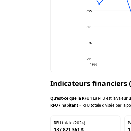
395
361
326
291
1986
Indicateurs financiers 
Qu’est-ce que la RFU ?
La RFU est la valeur 
RFU / habitant
= RFU totale divisée par la po
RFU totale (2024)
P
137 821 361 $
1