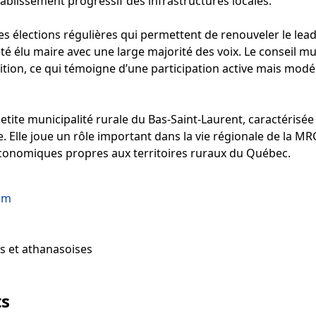
’établissement progressif des infrastructures locales.
s élections régulières qui permettent de renouveler le leade
té élu maire avec une large majorité des voix. Le conseil 
sition, ce qui témoigne d’une participation active mais modé
tite municipalité rurale du Bas-Saint-Laurent, caractérisée
e. Elle joue un rôle important dans la vie régionale de la M
conomiques propres aux territoires ruraux du Québec.
om
s et athanasoises
ts