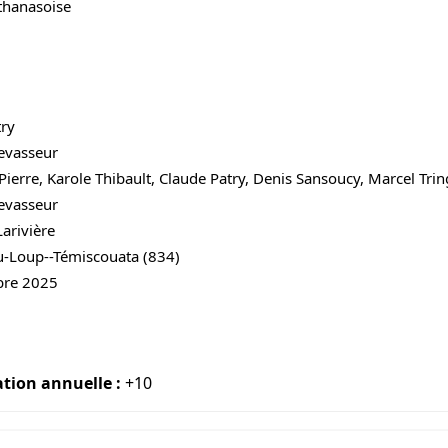
thanasoise
try
evasseur
Pierre, Karole Thibault, Claude Patry, Denis Sansoucy, Marcel Trin
evasseur
arivière
u-Loup--Témiscouata (834)
bre 2025
ation annuelle :
+10