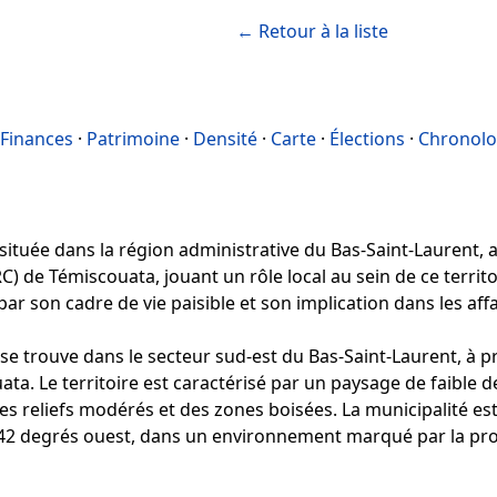
← Retour à la liste
Finances
·
Patrimoine
·
Densité
·
Carte
·
Élections
·
Chronolo
ituée dans la région administrative du Bas-Saint-Laurent, au
 de Témiscouata, jouant un rôle local au sein de ce territoi
r son cadre de vie paisible et son implication dans les affa
trouve dans le secteur sud-est du Bas-Saint-Laurent, à pro
ta. Le territoire est caractérisé par un paysage de faible d
s reliefs modérés et des zones boisées. La municipalité est 
42 degrés ouest, dans un environnement marqué par la prox