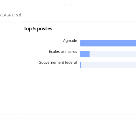
(CAGR) : n.d.
Top 5 postes
Agricole
Écoles primaires
Gouvernement fédéral