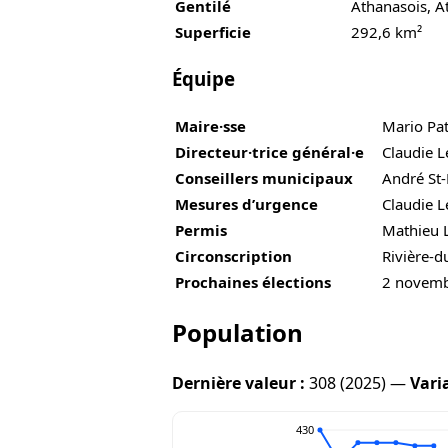
Gentilé
Athanasois, A
Superficie
292,6 km²
Équipe
Maire·sse
Mario Pa
Directeur·trice général·e
Claudie L
Conseillers municipaux
André St-
Mesures d’urgence
Claudie L
Permis
Mathieu L
Circonscription
Rivière-d
Prochaines élections
2 novem
Population
Dernière valeur :
308 (2025) —
Vari
430