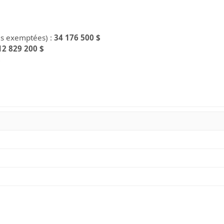
es exemptées) :
34 176 500 $
12 829 200 $
$