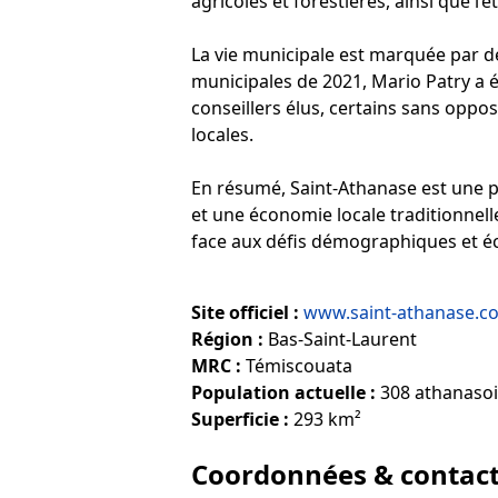
agricoles et forestières, ainsi que l
La vie municipale est marquée par de
municipales de 2021, Mario Patry a é
conseillers élus, certains sans oppo
locales.
En résumé, Saint-Athanase est une pe
et une économie locale traditionnell
face aux défis démographiques et é
Site officiel :
www.saint-athanase.c
Région :
Bas-Saint-Laurent
MRC :
Témiscouata
Population actuelle :
308 athanasoi
Superficie :
293 km²
Coordonnées & contac