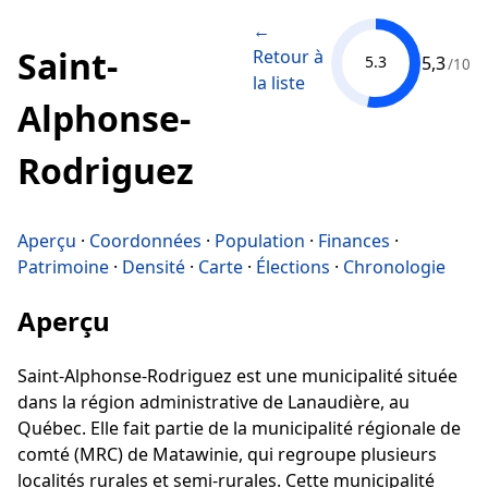
←
Saint-
Retour à
5,3
5.3
/10
la liste
Alphonse-
Rodriguez
Aperçu
·
Coordonnées
·
Population
·
Finances
·
Patrimoine
·
Densité
·
Carte
·
Élections
·
Chronologie
Aperçu
Saint-Alphonse-Rodriguez est une municipalité située
dans la région administrative de Lanaudière, au
Québec. Elle fait partie de la municipalité régionale de
comté (MRC) de Matawinie, qui regroupe plusieurs
localités rurales et semi-rurales. Cette municipalité