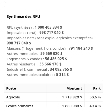
Synthèse des RFU
RFU (synthèse) :
1 000 403 334 $
Imposables (brut) :
998 717 040 $
Imposables nets (sans explo. agricoles exemptées) :
998 717 040 $
Maisons (1 logement, hors condos) :
791 184 240 $
Autres immeubles :
59 569 020 $
Logements & condos :
56 486 025 $
Autres résidentiel :
55 666 170 $
Industriel & commercial :
34 092 765 $
Autres immeubles scolaires :
5 314 $
Poste
Montant
Part
Agricole
1 718 820 $
50,6 %
Écoles primaires
1 680 980 $
49,4 %