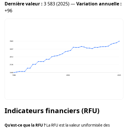
Dernière valeur :
3 583 (2025) —
Variation annuelle :
+96
3583
3097
2612
2126
1640
1986
2006
2025
Indicateurs financiers (RFU)
Qu’est-ce que la RFU ?
La RFU est la valeur uniformisée des