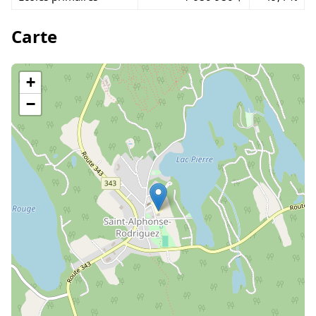
Carte
+
−