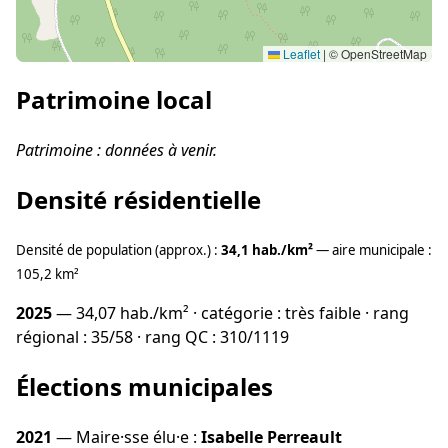
Leaflet
|
© OpenStreetMap
Patrimoine local
Patrimoine : données à venir.
Densité résidentielle
Densité de population (approx.) :
34,1 hab./km²
— aire municipale :
105,2 km²
2025
— 34,07 hab./km² · catégorie : très faible · rang
régional : 35/58 · rang QC : 310/1119
Élections municipales
2021
— Maire·sse élu·e :
Isabelle Perreault