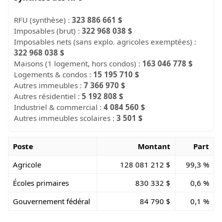
RFU (synthèse) :
323 886 661 $
Imposables (brut) :
322 968 038 $
Imposables nets (sans explo. agricoles exemptées) :
322 968 038 $
Maisons (1 logement, hors condos) :
163 046 778 $
Logements & condos :
15 195 710 $
Autres immeubles :
7 366 970 $
Autres résidentiel :
5 192 808 $
Industriel & commercial :
4 084 560 $
Autres immeubles scolaires :
3 501 $
Poste
Montant
Part
Agricole
128 081 212 $
99,3 %
Écoles primaires
830 332 $
0,6 %
Gouvernement fédéral
84 790 $
0,1 %