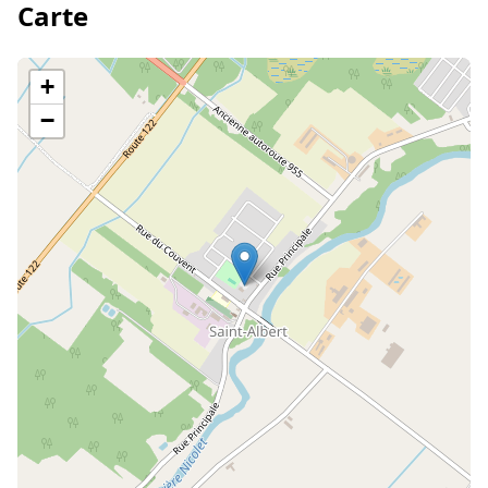
Carte
+
−