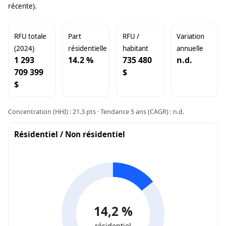
récente).
RFU totale
Part
RFU /
Variation
(2024)
résidentielle
habitant
annuelle
1 293
14.2 %
735 480
n.d.
709 399
$
$
Concentration (HHI) : 21.3 pts · Tendance 5 ans (CAGR) : n.d.
Résidentiel / Non résidentiel
14,2 %
résidentiel